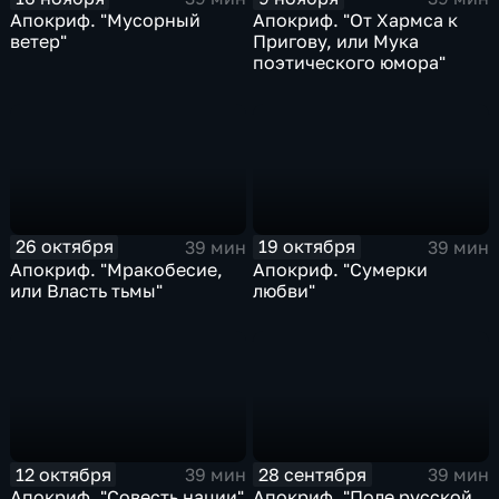
Апокриф. "Мусорный
Апокриф. "От Хармса к
ветер"
Пригову, или Мука
поэтического юмора"
26 октября
19 октября
39 мин
39 мин
Апокриф. "Мракобесие,
Апокриф. "Сумерки
или Власть тьмы"
любви"
12 октября
28 сентября
39 мин
39 мин
Апокриф. "Совесть нации"
Апокриф. "Поле русской