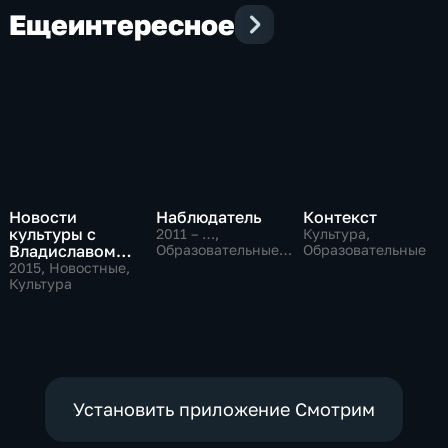
Еще
интересное
Новости
Наблюдатель
Контекст
культуры с
2011 – …
,
Культура,
Владиславом
Образовательные,
Образовательные
Культура
Флярковским
2015
, Новостные,
Культура
Установить приложение Смотрим