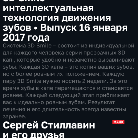
интеллектуальная
технология движения
зубов
•
Выпуск 16 января
2017 года
Система 3D Smile – состоит из индивидуальной
для каждого человека серии прозрачных 3D
кап , которые удобно и незаметно выравнивают
зубы. Каждая 3D капа – это копия ваших зубов,
но с более ровным их положением. Каждую
пару 3D Smile нужно носить 2 недели. За это
время зубы в капе перемещаются и становятся
ровнее. Каждый следующий этап приближает
вас к идеально ровным зубам. Результат
лечения и его длительность всегда известны
заранее.
Сергей Стиллавин
и его друзья