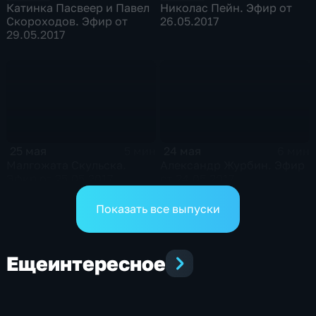
Катинка Пасвеер и Павел
Николас Пейн. Эфир от
Скороходов. Эфир от
26.05.2017
29.05.2017
25 мая
24 мая
5 мин
6 мин
Малгожата Скульска.
Александр Журбин. Эфир
Эфир от 25.05.2017
от 24.05.2017
Показать все выпуски
Еще
интересное