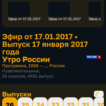
Эфир от 17.01.2017
Эфир от 17.01.2017
Эфир от 1
Эфир от 17.01.2017
•
Выпуск 17 января 2017
года
Утро России
Программа
,
1998 – …
,
Россия
Развлекательные
,
16 сезонов, 4661 выпуск
Выпуски
26
25
24
23
22
21
20