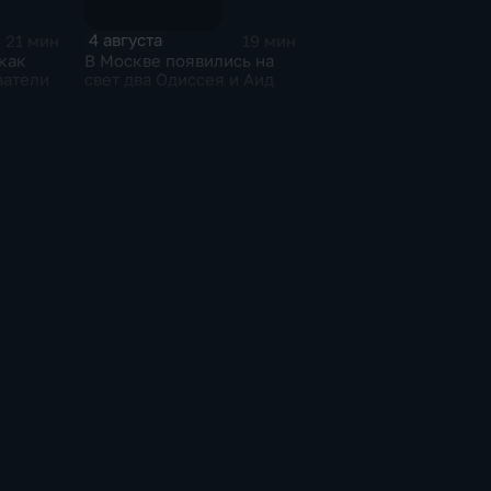
4 августа
21 мин
19 мин
как
В Москве появились на
ватели
свет два Одиссея и Аид