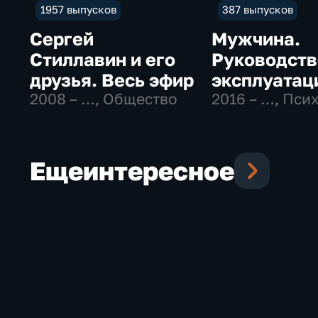
1957 выпусков
387 выпусков
Сергей
Мужчина.
Стиллавин и его
Руководств
друзья. Весь эфир
эксплуатац
2008 – …
, Общество
2016 – …
, Пси
Еще
интересное