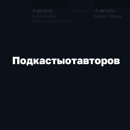
4 августа
4 августа
37 мин
Сила слова.
Барак Обама
Первооткрыватели.
Константин
Станиславский
Подкасты
от
авторов