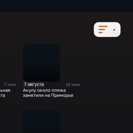
7 августа
7 мин
19 мин
ьная
Акулу около пляжа
ста
заметили на Приморье