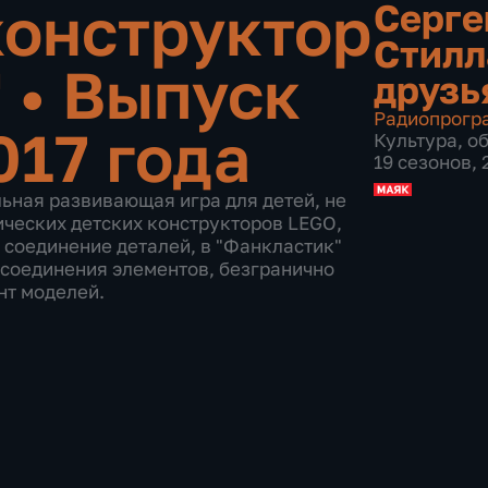
конструктор
Серге
Стилл
"
•
Выпуск
друзь
Радиопрогр
017 года
Культура
,
о
19 сезонов,
ьная развивающая игра для детей, не
ических детских конструкторов LEGO,
е соединение деталей, в "Фанкластик"
 соединения элементов, безгранично
нт моделей.