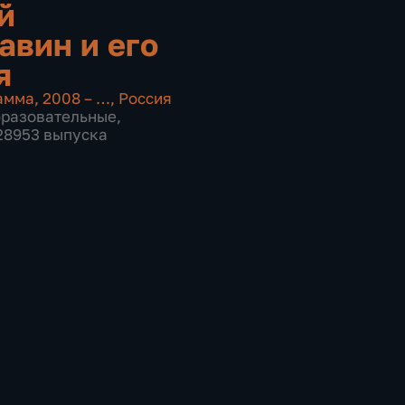
й
авин и его
я
амма
,
2008 – …
,
Россия
бразовательные
,
 28953 выпуска