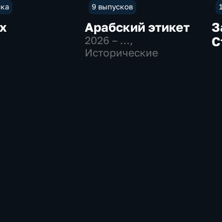
ска
9 выпусков
х
Арабский этикет
З
2026 – …
,
С
Исторические