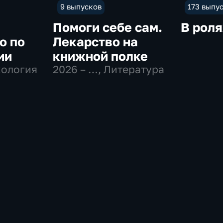
9 выпусков
173 выпу
Помоги себе сам.
В роля
о по
Лекарство на
ии
книжной полке
хология
2026 – …
, Литература