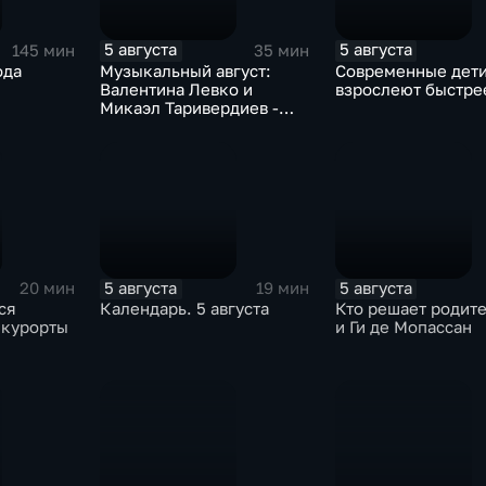
5 августа
5 августа
145 мин
35 мин
ода
Музыкальный август:
Современные дет
Валентина Левко и
взрослеют быстре
Микаэл Таривердиев -
как звучало советское
время
5 августа
5 августа
20 мин
19 мин
ся
Календарь. 5 августа
Кто решает родит
 курорты
и Ги де Мопассан