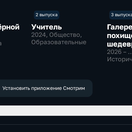
2 выпуска
3 выпуск
ёрной
Учитель
Галер
2024
, Общество,
похищ
Образовательные
а
шедев
2026 – 
Историч
Образо
Установить приложение Смотрим