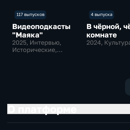
117 выпусков
4 выпуска
Видеоподкасты
В чёрной, ч
"Маяка"
комнате
2025
, Интервью,
2024
, Культур
Исторические,
культура
О платформе