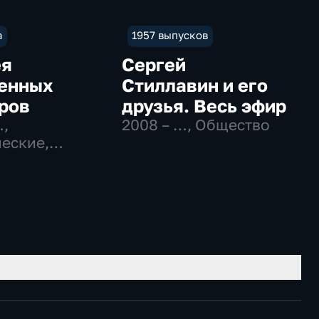
а
1957 выпусков
ея
Сергей
енных
Стиллавин и его
ров
друзья. Весь эфир
…
,
2008 – …
, Общество
еские,
вательные