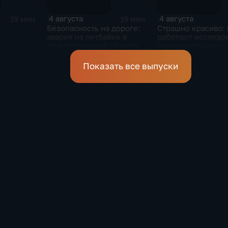
4 августа
4 августа
19 мин
19 мин
Безопасность на дороге:
Страшно красиво: 
авария на питбайке в
работают исследо
Нижегородской области
подземного мира
спелеологи
Показать все выпуски