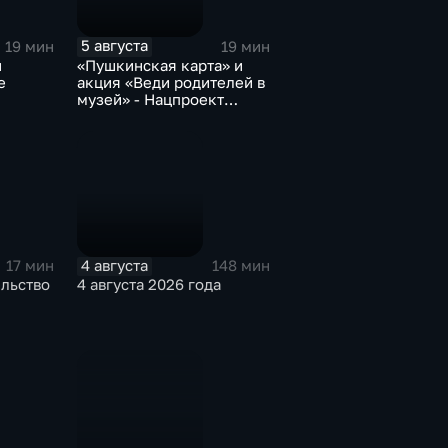
5 августа
19 мин
19 мин
и
«Пушкинская карта» и
е
акция «Веди родителей в
музей» - Нацпроект
«Семья»
4 августа
17 мин
148 мин
ельство
4 августа 2026 года