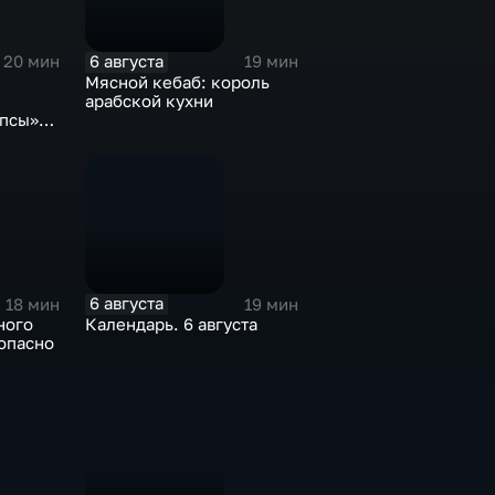
6 августа
20 мин
19 мин
Мясной кебаб: король
арабской кухни
опсы»
отрим»
6 августа
18 мин
19 мин
ного
Календарь. 6 августа
опасно