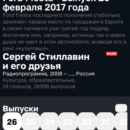
февраля 2017 года
Ford Fiesta последнего поколения стабильно
занимает первое место по продажам в Европе
в своем сегменте уже третий год подряд.
Англичане или, например, испанцы так и вовсе
души не чают в этом автомобиле, возводя его в
ранг «культовых».
Сергей Стиллавин
и его друзья
Радиопрограмма
,
2008 – …
,
Россия
Культура
,
образовательные
,
19 сезонов, 28958 выпусков
Выпуски
26
25
24
23
22
21
20