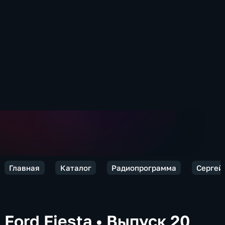
Главная
Каталог
Радиопрограмма
Сергей 
Ford Fiesta
•
Выпуск 20