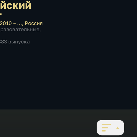
йский
т
2010 – …
,
Россия
бразовательные
,
 383 выпуска