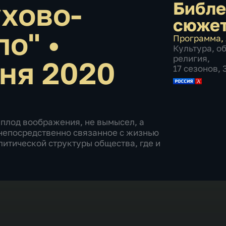
хово-
Библе
сюже
ло"
•
Программа
,
Культура
,
о
религия
,
ня 2020
17 сезонов,
 плод воображения, не вымысел, а
, непосредственно связанное с жизнью
литической структуры общества, где и