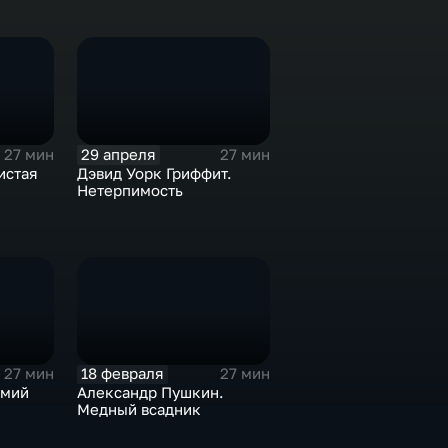
29 апреля
27 мин
27 мин
истая
Дэвид Уорк Гриффит.
Нетерпимость
18 февраля
27 мин
27 мин
Змий
Александр Пушкин.
Медный всадник