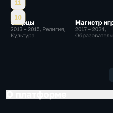
11
10
Старцы
Магистр иг
2013 – 2015
, Религия,
2017 – 2024
,
Культура
Образователь
Культура,
исторические
О платформе