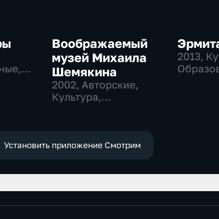
ры
Воображаемый
Эрмита
музей Михаила
2013
, К
ные,
Образо
Шемякина
2002
, Авторские,
Культура,
образовательные
Установить приложение Смотрим