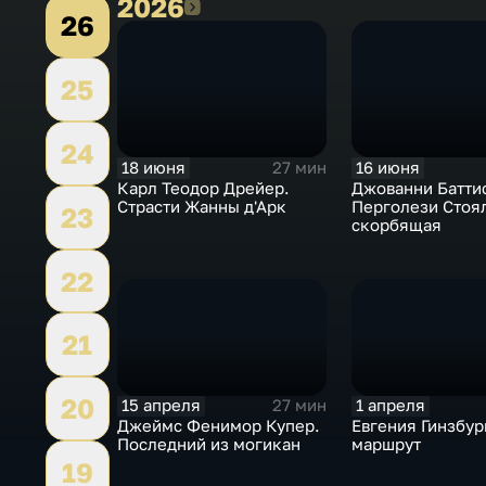
2026
2026
26
25
24
18 июня
16 июня
27 мин
Карл Теодор Дрейер.
Джованни Батти
Страсти Жанны д'Арк
Перголези Стоя
23
скорбящая
22
21
20
15 апреля
1 апреля
27 мин
Джеймс Фенимор Купер.
Евгения Гинзбур
Последний из могикан
маршрут
19