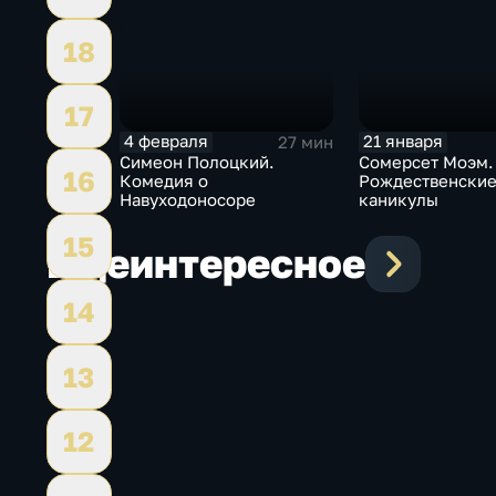
18
17
4 февраля
21 января
27 мин
Симеон Полоцкий.
Сомерсет Моэм.
16
Комедия о
Рождественски
Навуходоносоре
каникулы
15
Еще
интересное
14
13
12