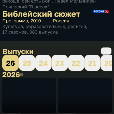
рекоша: сей есть Бог". Павел Мельников-
Печерский "В лесах".
Библейский сюжет
Программа
,
2010 – …
,
Россия
Культура
,
образовательные
,
религия
,
17 сезонов, 383 выпуска
Выпуски
26
25
24
23
22
21
20
2026
2026