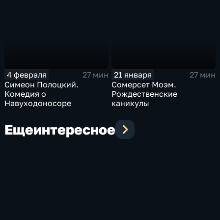
4 февраля
21 января
27 мин
27 мин
Симеон Полоцкий.
Сомерсет Моэм.
Комедия о
Рождественские
Навуходоносоре
каникулы
Еще
интересное