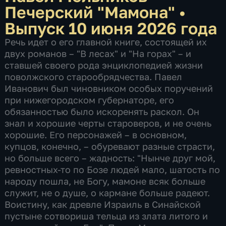
Печерский "Мамона"
•
Выпуск 10 июня 2026 года
Речь идет о его главной книге, состоящей их
двух романов – "В лесах" и "На горах" – и
ставшей своего рода энциклопедией жизни
поволжского старообрядчества. Павел
Иванович был чиновником особых поручений
при нижегородском губернаторе, его
обязанностью было искоренять раскол. Он
знал и хорошие черты староверов, и не очень
хорошие. Его персонажей – в основном,
купцов, конечно, – обуревают разные страсти,
но больше всего – жадность: "Нынче друг мой,
ревностных-то по Бозе людей мало, шатость по
народу пошла, не Богу, мамоне всяк больше
служит, не о душе, о кармане больше радеют.
Воистину, как древле Израиль в Синайской
пустыне сотвориша тельца из злата литого и