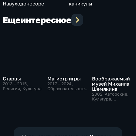
Навуходоносоре
каникулы
Еще
интересное
Старцы
Магистр игры
Воображаемый
музей Михаила
2013 – 2015
,
2017 – 2024
,
Религия, Культура
Образовательные,
Шемякина
Культура,
2002
, Авторские,
исторические
Культура,
образовательные