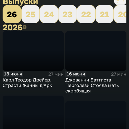
Выпуски
26
25
24
23
22
21
20
2026
2026
18 июня
16 июня
27 мин
27 мин
Карл Теодор Дрейер.
Джованни Баттиста
Страсти Жанны д'Арк
Перголези Стояла мать
скорбящая