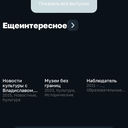
Показать все выпуски
Еще
интересное
Новости
Музеи без
Наблюдатель
культуры с
границ
2011 – …
,
Владиславом
Образовательные,
2023
, Культура,
Культура
Флярковским
Исторические
2015
, Новостные,
Культура