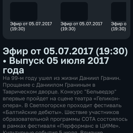
Эфир от 05.07.2017
Эфир от 05.07.2017
Эфир от 0
(19:30)
(19:30)
(19:30)
Эфир от 05.07.2017 (19:30)
•
Выпуск 05 июля 2017
года
На 99-м году ушел из жизни Даниил Гранин.
Прощание с Даниилом Граниным в
Таврическом дворце. Конкурс "Бельведэр"
впервые пройдет на сцене театра «Геликон-
опера». В Светлогорске проходит фестиваль
«Балтийские дебюты». Шествие участников
образовательной программы СОТА состоялось
в рамках фестиваля «Перформанс в ЦИМе».
Культурные события 5 июля. Влияние