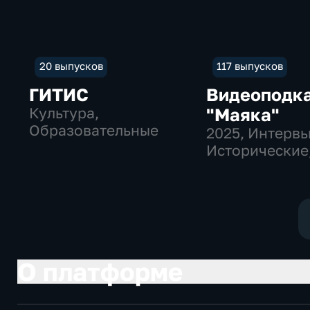
20 выпусков
117 выпусков
ГИТИС
Видеоподк
Культура,
"Маяка"
Образовательные
2025
, Интервь
Исторические
культура
О платформе