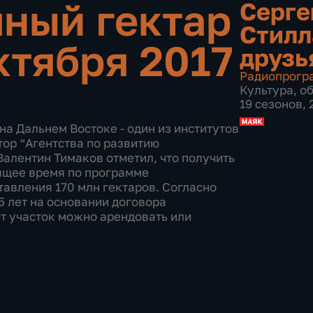
ный гектар
Серге
Стилл
ктября 2017
друзь
Радиопрогр
Культура
,
о
19 сезонов,
на Дальнем Востоке - один из институтов
тор “Агентства по развитию
Валентин Тимаков отметил, что получить
ящее время по программе
тавления 170 млн гектаров. Согласно
5 лет на основании договора
ет участок можно арендовать или