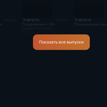
3 августа
3 августа
40 мин
19 мин
се
Поздравляем с 80-
Планирование сем
летием Николая
Петровича Бурляева
Показать все выпуски