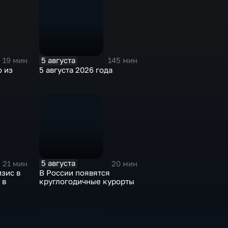
5 августа
19 мин
145 мин
 из
5 августа 2026 года
5 августа
21 мин
20 мин
зис в
В России появятся
 в
круглогодичные курорты