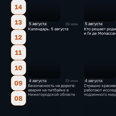
14
13
5 августа
5 августа
19 мин
Календарь. 5 августа
Кто решает роди
и Ги де Мопасса
12
11
10
4 августа
4 августа
19 мин
09
Безопасность на дороге:
Страшно красиво
авария на питбайке в
работают иссле
Нижегородской области
подземного мир
08
спелеологи