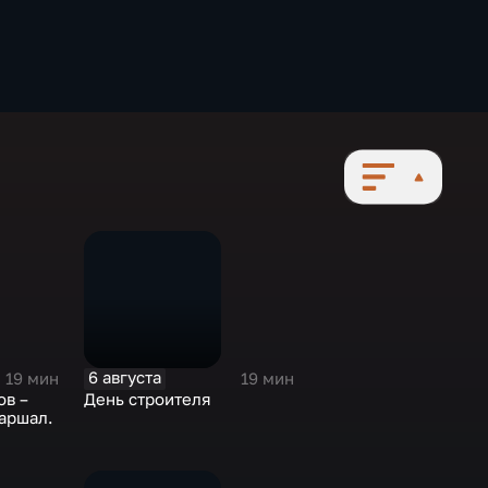
6 августа
19 мин
19 мин
в –
День строителя
аршал.