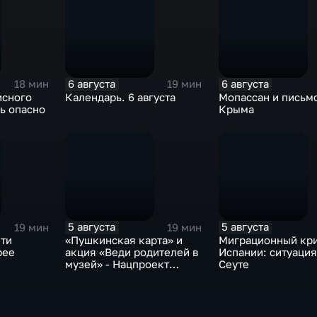
6 августа
6 августа
18 мин
19 мин
исного
Календарь. 6 августа
Мопассан и письмо
ь опасно
Крыма
5 августа
5 августа
19 мин
19 мин
ти
«Пушкинская карта» и
Миграционный кри
рее
акция «Веди родителей в
Испании: ситуация
музей» - Нацпроект
Сеуте
«Семья»