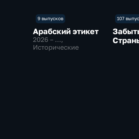
9 выпусков
107 выпу
Арабский этикет
Забыт
2026 – …
,
Стран
Исторические