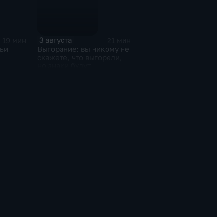
3 августа
19 мин
21 мин
ьи
Выгорание: вы никому не
скажете, что выгорели,
но знаки будут