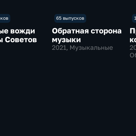
сков
65 выпусков
ые вожди
Обратная сторона
П
ы Советов
музыки
к
2021
, Музыкальные
2
О
И