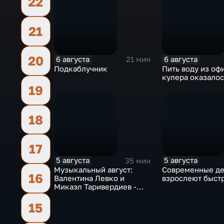
22
21
20
6 августа
6 августа
21 мин
Подкаблучник
Пить воду из оф
кулера оказалос
19
18
17
5 августа
5 августа
35 мин
Музыкальный август:
Современные де
16
Валентина Левко и
взрослеют быст
Микаэл Таривердиев -
как звучало советское
время
15