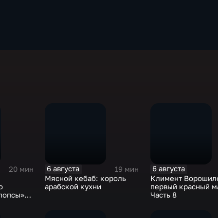
6 августа
6 августа
20 мин
19 мин
Мясной кебаб: король
Климент Ворошило
о
арабской кухни
первый красный м
 попсы»
Часть 8
Смотрим»