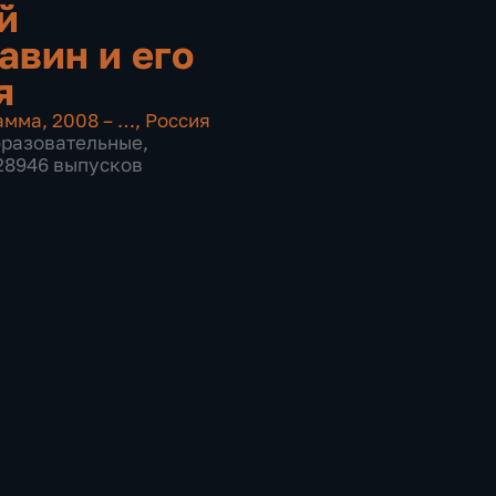
й
авин и его
я
амма
,
2008 – …
,
Россия
бразовательные
,
 28946 выпусков