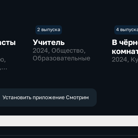
2 выпуска
4 выпуск
асты
Учитель
В чёрн
2024
, Общество,
комна
Образовательные
ю,
2024
, К
,
Установить приложение Смотрим