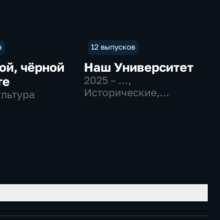
а
12 выпусков
ой, чёрной
Наш Университет
те
2025 – …
,
Исторические,
ультура
Образовательные