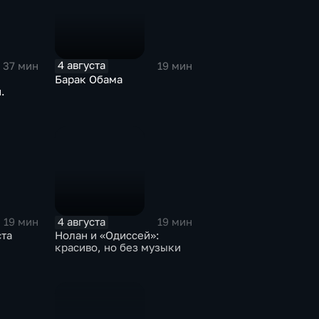
4 августа
37 мин
19 мин
Барак Обама
.
4 августа
19 мин
19 мин
ста
Нолан и «Одиссей»:
красиво, но без музыки