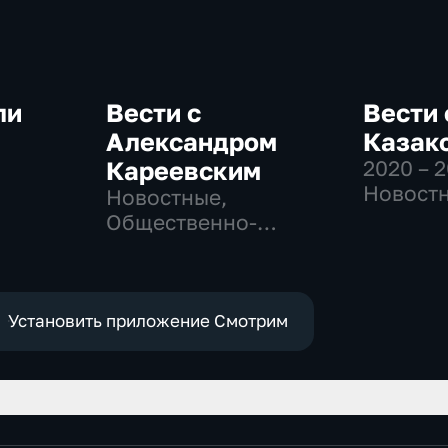
ли
Вести с
Вести 
Александром
Казак
Кареевским
2020 – 
-
Новостн
Новостные,
Общест
Общественно-
политич
политические
Установить приложение Смотрим