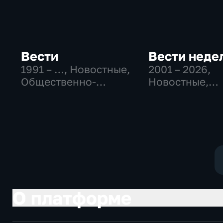
Вести
Вести неде
1991 – …
, Новостные,
2001 – 2026
,
Общественно-
Новостные,
политические,
Общественно
социально-
политические
экономические
О платформе