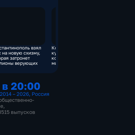
стантинополь взял
Константинополь взял
Константи
с на новую схизму,
курс на новую схизму,
курс на н
орая затронет
которая затронет
которая з
лионы верующих
миллионы верующих
миллионы
 в 20:00
2014 – 2026
,
Россия
общественно-
ие
,
 3515 выпусков