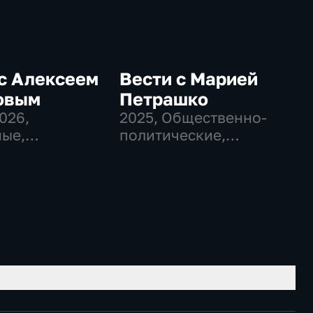
с Алексеем
Вести с Марией
овым
Петрашко
2026
,
2025
, Общественно-
ые,
политические,
венно-
Новостные
еские