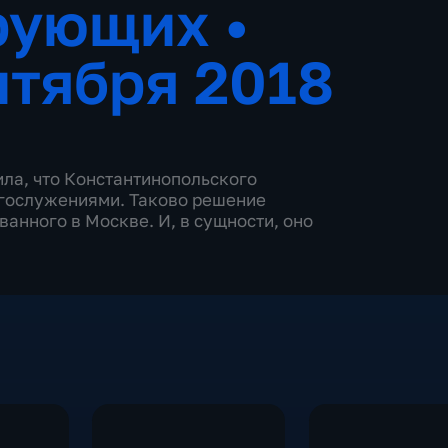
ерующих
•
нтября 2018
ла, что Константинопольского
огослужениями. Таково решение
анного в Москве. И, в сущности, оно