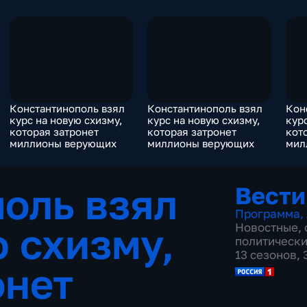
Константинополь взял
Константинополь взял
Кон
курс на новую схизму,
курс на новую схизму,
кур
которая затронет
которая затронет
кот
миллионы верующих
миллионы верующих
мил
оль взял
Вести
Программа
,
ю схизму,
Новостные
,
политическ
13 сезонов,
онет