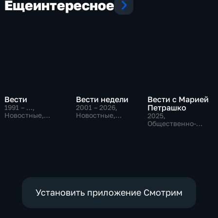
Еще
интересное
Вести
Вести недели
Вести с Марией
Петрашко
1991 – …
,
2001 – 2026
,
Новостные,
Новостные,
2025
,
Общественно-
Общественно-
Общественно-
политические,
политические
политические,
социально-
Новостные
экономические
Установить приложение Смотрим