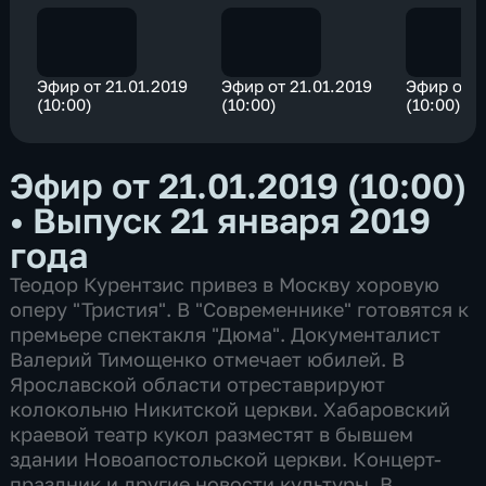
Эфир от 21.01.2019
Эфир от 21.01.2019
Эфир от 2
(10:00)
(10:00)
(10:00)
Эфир от 21.01.2019 (10:00)
•
Выпуск 21 января 2019
года
Теодор Курентзис привез в Москву хоровую
оперу "Тристия". В "Современнике" готовятся к
премьере спектакля "Дюма". Документалист
Валерий Тимощенко отмечает юбилей. В
Ярославской области отреставрируют
колокольню Никитской церкви. Хабаровский
краевой театр кукол разместят в бывшем
здании Новоапостольской церкви. Концерт-
праздник и другие новости культуры. В