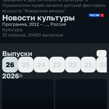
Пушкинском музее начался детский фестиваль
искусств "Январские вечера".
Новости культуры
Программа
,
2012 – …
,
Россия
Культура
,
15 сезонов, 20480 выпусков
Выпуски
26
25
24
23
22
21
20
2026
2026