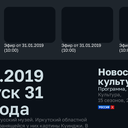
Эфир от 31.01.2019
Эфир от 31.01.2019
Эфир
(10:00)
(10:00)
(10:
.2019
Новос
культ
ск 31
Программа
,
Культура
,
15 сезонов,
года
Русский музей. Иркутский областной
ранящейся у них картины Куинджи. В