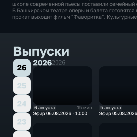
школе современной пьесы поставили семейный с
В Башкирском театре оперы и балета готовятся 
прокат выходит фильм "Фаворитка". Культурные 
Выпуски
2026
2026
26
25
24
6 августа
5 августа
15 мин
Эфир 06.08.2026 · 10:00
Эфир 05.08.2026 
23