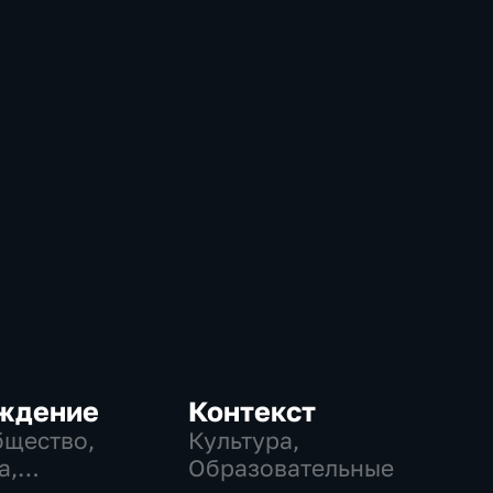
ждение
Контекст
бщество,
Культура,
а,
Образовательные