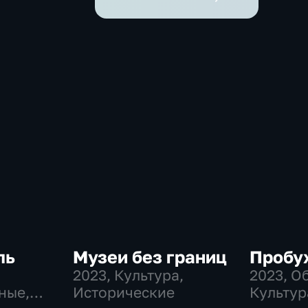
ль
Музеи без границ
Пробу
2023
, Культура,
2023
, О
ные,
Исторические
Культур