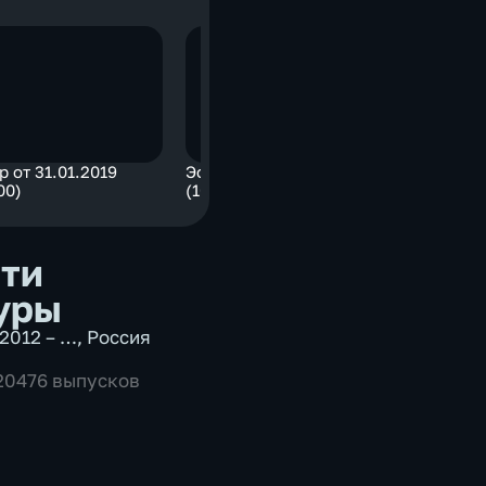
 от 31.01.2019
Эфир от 31.01.2019
00)
(10:00)
ти
уры
2012 – …
,
Россия
 20476 выпусков