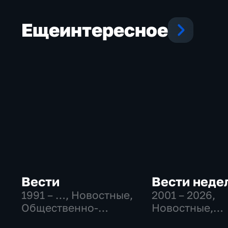
Еще
интересное
Вести
Вести неде
1991 – …
, Новостные,
2001 – 2026
,
Общественно-
Новостные,
политические,
Общественно