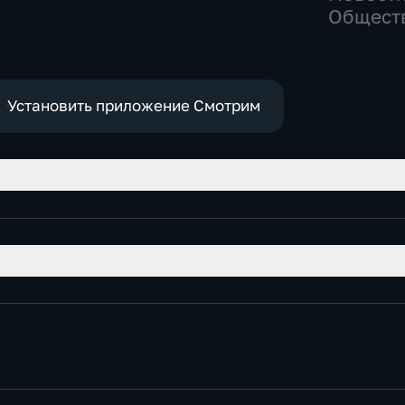
Общественно-
Общест
политические
политич
Установить приложение Смотрим