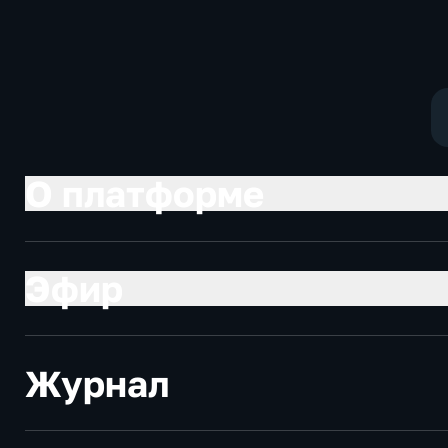
социально-
политические
экономические
О платформе
Эфир
Журнал