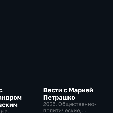
с
Вести с Марией
андром
Петрашко
вским
2025
, Общественно-
политические,
ые,