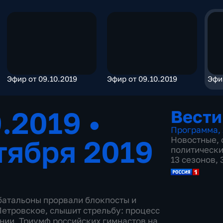
Эфир от 09.10.2019
Эфир от 09.10.2019
Эфи
0.2019
•
Вести
Программа
,
тября 2019
Новостные
,
политическ
13 сезонов,
батальоны прорвали блокпосты и
Петровское, слышит стрельбу: процесс
нии. Триумф российских гимнастов на