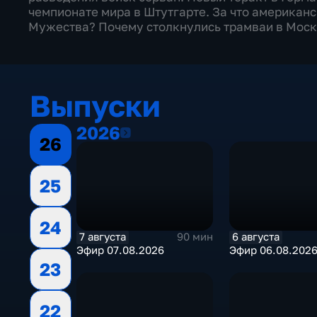
чемпионате мира в Штутгарте. За что американ
Мужества? Почему столкнулись трамваи в Моск
Выпуски
2026
2026
26
25
24
7 августа
6 августа
90 мин
Эфир 07.08.2026
Эфир 06.08.202
23
22