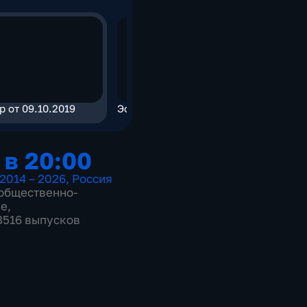
р от 09.10.2019
Эфир от 09.10.2019
Эфир от 0
 в 20:00
2014 – 2026
,
Россия
общественно-
ие
,
 3516 выпусков