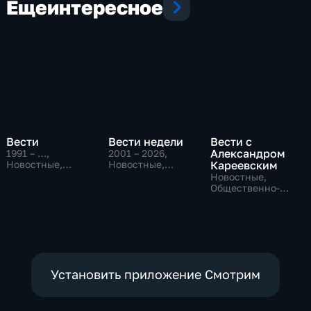
Еще
интересное
Вести
Вести недели
Вести с
Александром
1991 – …
,
2001 – 2026
,
Новостные,
Новостные,
Кареевским
Общественно-
Общественно-
Новостные,
политические,
политические
Общественно-
социально-
политические
экономические
Установить приложение Смотрим