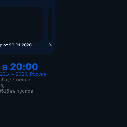
р от 20.01.2020
Эфир от 20.01.2020
Эфир от 2
 в 20:00
2014 – 2026
,
Россия
общественно-
ие
,
 3515 выпусков