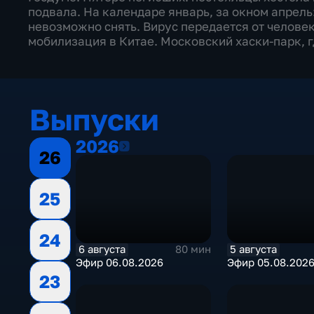
подвала. На календаре январь, за окном апрел
невозможно снять. Вирус передается от человек
мобилизация в Китае. Московский хаски-парк, г
Выпуски
2026
2026
26
25
24
6 августа
5 августа
80 мин
Эфир 06.08.2026
Эфир 05.08.202
23