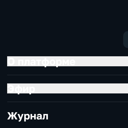
политические,
Общественно
социально-
политические
экономические
О платформе
Эфир
Журнал