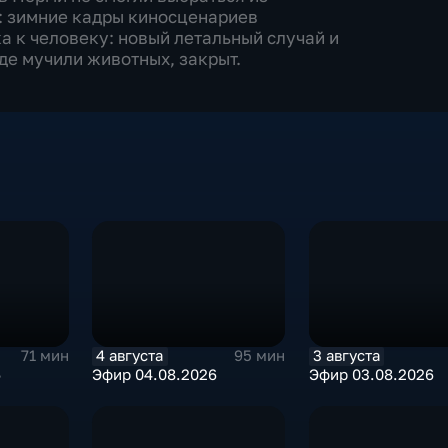
ь: зимние кадры киносценариев
а к человеку: новый летальный случай и
де мучили животных, закрыт.
4 августа
3 августа
71 мин
95 мин
6
Эфир 04.08.2026
Эфир 03.08.2026