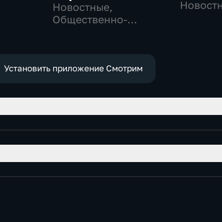
-
Новостн
Новостные,
Общест
Общественно-
политич
политические
Установить приложение Смотрим