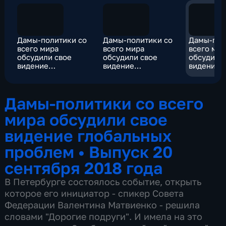
Дамы-политики со
Дамы-политики со
Дамы-пол
всего мира
всего мира
всего ми
обсудили свое
обсудили свое
обсудили
видение
видение
видение
глобальных
глобальных
глобальн
проблем
проблем
проблем
Дамы-политики со всего
мира обсудили свое
видение глобальных
проблем
•
Выпуск 20
сентября 2018 года
В Петербурге состоялось событие, открыть
которое его инициатор - спикер Совета
Федерации Валентина Матвиенко - решила
словами "Дорогие подруги". И имела на это