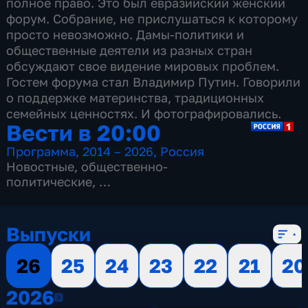
полное право. Это был евразийский женский
форум. Собрание, не прислушаться к которому
просто невозможно. Дамы-политики и
общественные деятели из разных стран
обсуждают свое видение мировых проблем.
Гостем форума стал Владимир Путин. Говорили
о поддержке материнства, традиционных
семейных ценностях. И фотографировались.
Вести в 20:00
Программа
,
2014 – 2026
,
Россия
Новостные
,
общественно-
политические
,
13 сезонов, 3516 выпусков
Выпуски
26
25
24
23
22
21
20
2026
2026