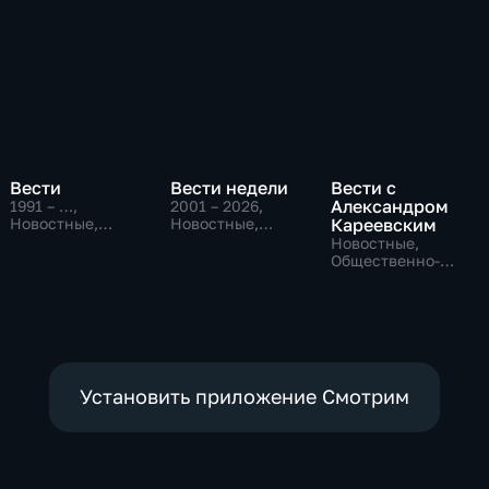
Вести
Вести недели
Вести с
Александром
1991 – …
,
2001 – 2026
,
Новостные,
Новостные,
Кареевским
Общественно-
Общественно-
Новостные,
политические,
политические
Общественно-
социально-
политические
экономические
Установить приложение Смотрим