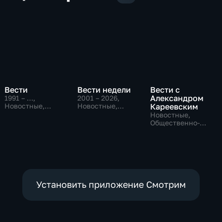
Вести
Вести недели
Вести с
Александром
1991 – …
,
2001 – 2026
,
Новостные,
Новостные,
Кареевским
Общественно-
Общественно-
Новостные,
политические,
политические
Общественно-
социально-
политические
экономические
Установить приложение Смотрим