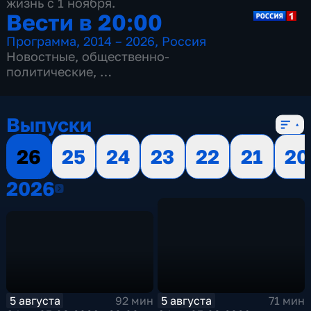
жизнь с 1 ноября.
Вести в 20:00
Программа
,
2014 – 2026
,
Россия
Новостные
,
общественно-
политические
,
13 сезонов, 3515 выпусков
Выпуски
26
25
24
23
22
21
20
2026
2026
5 августа
5 августа
92 мин
71 мин