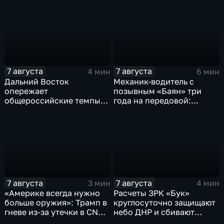
отразили более 70
отделение детской
контратак ВСУ
больницы
7 августа
7 августа
4 мин
6 мин
Дальний Восток
Механик-водитель с
опережает
позывным «Баян» три
общероссийские темпы
года на передовой:
по привлечению
история мужества
инвестиций, доложил
российского
Юрий Трутнев Владимиру
добровольца
Путину
7 августа
7 августа
3 мин
4 мин
«Америке всегда нужно
Расчеты ЗРК «Бук»
больше оружия»: Трамп в
круглосуточно защищают
гневе из-за утечки в CNN
небо ДНР и сбивают
о дефиците снарядов в
десятки вражеских