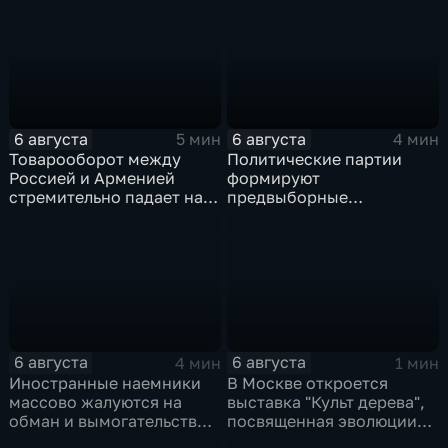
6 августа
6 августа
5 мин
4 мин
Товарооборот между
Политические партии
Россией и Арменией
формируют
стремительно падает на
предвыборные
фоне курса Еревана на
программы на фоне роста
евроинтеграцию
электоральной
активности
6 августа
6 августа
4 мин
1 мин
Иностранные наемники
В Москве откроется
массово жалуются на
выставка "Культ дерева",
обман и вымогательство
посвященная эволюции
со стороны
художественной