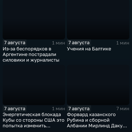
контролем российских
войск
7 августа
7 августа
1 мин
1 мин
Из-за беспорядков в
Учения на Балтике
Аргентине пострадали
силовики и журналисты
7 августа
7 августа
1 мин
7 мин
Энергетическая блокада
Форвард казанского
Кубы со стороны США это
Рубина и сборной
попытка изменить
Албании Мирлинд Даку
Конституцию островного
переше в Спартак за 11