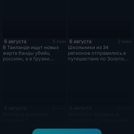
командования ВСУ
обработки древесины
6 августа
6 августа
5 мин
2 мин
В Таиланде ищут новых
Школьники из 34
жертв банды убийц
регионов отправились в
россиян, а в Грузии
путешествие по Золотому
фиксируют провокации
кольцу в рамках проекта
против туристов
"Кольцо Открытия"
6 августа
6 августа
6 мин
6 мин
Россия и Киргизия
Экс-посол Украины в
укрепляют
США Ольга Стефанишина
экономическое
оказалась под
партнерство в рамках
следствием по делу о