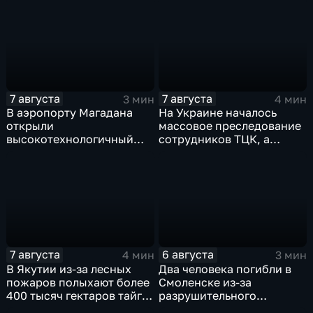
США
дронов
7 августа
7 августа
3 мин
4 мин
В аэропорту Магадана
На Украине началось
открыли
массовое преследование
высокотехнологичный
сотрудников ТЦК, а
грузовой терминал
военкоматы пополнят
бывшими заключенными
7 августа
6 августа
4 мин
3 мин
В Якутии из-за лесных
Два человека погибли в
пожаров полыхают более
Смоленске из-за
400 тысяч гектаров тайги,
разрушительного
зафиксировано 77 очагов
урагана, 15 тысяч