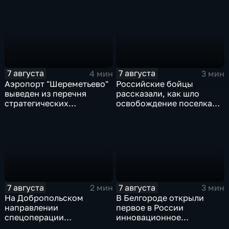
государства
миллионов евро
7 августа
7 августа
4 мин
3 мин
Аэропорт "Шереметьево"
Российские бойцы
выведен из перечня
рассказали, как шло
стратегических
освобождение поселка
предприятий
Красноярское на
Добропольском
направлении
спецоперации
7 августа
7 августа
2 мин
3 мин
На Добропольском
В Белгороде открыли
направлении
первое в России
спецоперации
инновационное
российские бойцы
модульное приемное