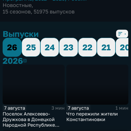
Новостные
,
15 сезонов, 51975 выпусков
Выпуски
26
25
24
23
22
21
20
2026
2026
7 августа
7 августа
3 мин
1 мин
Поселок Алексеево-
Что пережили жители
Дружкова в Донецкой
Константиновки
Народной Республике
под полным огневым