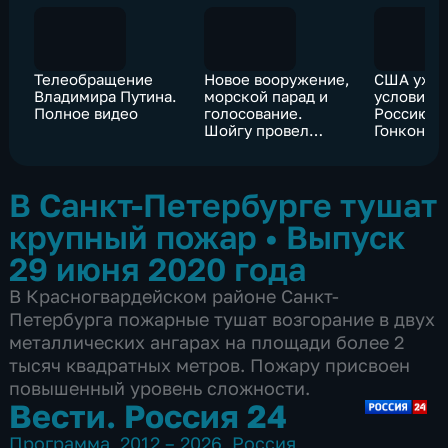
Телеобращение
Новое вооружение,
США ужес
Владимира Путина.
морской парад и
условия э
Полное видео
голосование.
Россию, 
Шойгу провел
Гонконг
селекторное
совещание
В Санкт-Петербурге тушат
крупный пожар
•
Выпуск
29 июня 2020 года
В Красногвардейском районе Санкт-
Петербурга пожарные тушат возгорание в двух
металлических ангарах на площади более 2
тысяч квадратных метров. Пожару присвоен
повышенный уровень сложности.
Вести. Россия 24
Программа
,
2012 – 2026
,
Россия