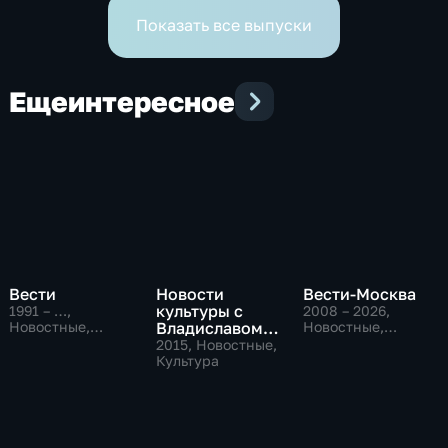
Показать все выпуски
Еще
интересное
Вести
Новости
Вести-Москва
культуры с
1991 – …
,
2008 – 2026
,
Новостные,
Владиславом
Новостные,
Общественно-
Общественно-
Флярковским
2015
, Новостные,
политические,
политические,
Культура
социально-
социально-
экономические
экономические