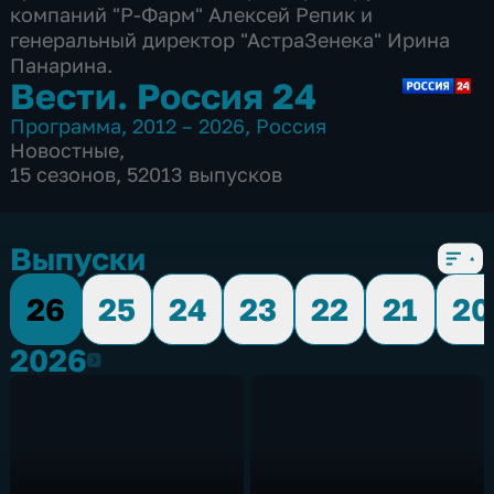
компаний "Р-Фарм" Алексей Репик и
генеральный директор "АстраЗенека" Ирина
Панарина.
Вести. Россия 24
Программа
,
2012 – 2026
,
Россия
Новостные
,
15 сезонов, 52013 выпусков
Выпуски
26
25
24
23
22
21
20
2026
2026