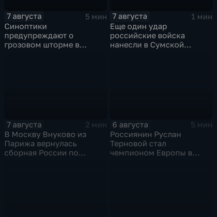
7 августа
7 августа
5 мин
1 мин
Синоптики
Еще один удар
предупреждают о
российские войска
грозовом шторме в
нанесли в Сумской
Центральной России
области
7 августа
6 августа
2 мин
5 мин
В Москву Внуково из
Россиянин Руслан
Парижа вернулась
Терновой стал
сборная России по
чемпионом Европы в
синхронному плаванию
прыжках в воду с 10-ти
метровой вышки