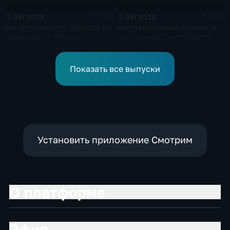
7 августа
7 августа
3 мин
1 мин
На чемпионате Европы по
Миграционный кризис в
плаванию в Париже
испанской Сеуте могли
сегодня стартуют
спровоцировать
соревнования по хай-
спецслужбы Израиля
дайвингу
Показать все выпуски
Установить приложение Смотрим
О платформе
Эфир