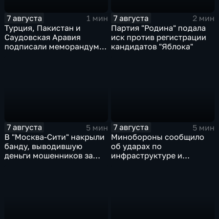
7 августа
7 августа
1 мин
2 мин
Турция, Пакистан и
Партия "Родина" подала
Саудовская Аравия
иск против регистрации
подписали меморандум о
кандидатов "Яблока"
коллективной обороне
7 августа
7 августа
5 мин
5 мин
В "Москва‑Сити" накрыли
Минобороны сообщило
банду, выводившую
об ударах по
деньги мошенников за
инфраструктуре и
рубеж
военной технике ВСУ