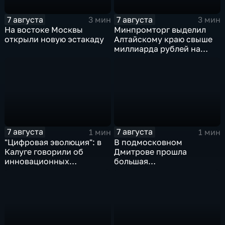
7 августа
7 августа
3 мин
3 мин
На востоке Москвы
Минпромторг выделил
открыли новую эстакаду
Алтайскому краю свыше
миллиарда рублей на
промразвитие
7 августа
7 августа
1 мин
1 мин
"Цифровая эволюция": в
В подмосковном
Калуге говорили об
Дмитрове прошла
инновационных
большая
IT‑проектах
агропромышленная
выставка