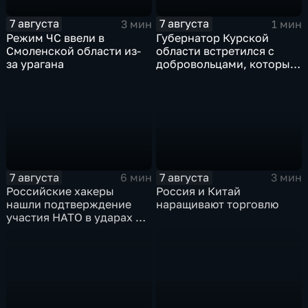
7 августа
7 августа
3 мин
1 мин
Режим ЧС ввели в
Губернатор Курской
Смоленской области из-
области встретился с
за урагана
добровольцами, которые
помогали пострадавшим
от вторжения ВСУ
жителям приграничья
7 августа
7 августа
6 мин
3 мин
Российские хакеры
Россия и Китай
нашли подтверждение
наращивают торговлю
участия НАТО в ударах по
России