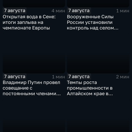
7 августа
7 августа
4 мин
1 мин
Открытая вода в Сене:
Вооруженные Силы
итоги заплыва на
России установили
чемпионате Европы
контроль над селом
Анискино в Харьковской
области
7 августа
7 августа
1 мин
2 мин
Владимир Путин провел
Темпы роста
совещание с
промышленности в
постоянными членами
Алтайском крае в
Совета безопасности
нынешнем году уже выше
России
среднего