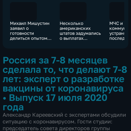
Михаил Мишустин
Несколько
МЧС и
заявил о
американских
коммуна
готовности
штатов задумались
устраняю
делиться опытом
о выплатах
последст
борьбы с COVID-19
районам, где живут
сильного 
с коллегами по
афроамериканцы
Ростове-
ЕАЭС
Россия за 7-8 месяцев
сделала то, что делают 7-8
лет: эксперт о разработке
вакцины от коронавируса
•
Выпуск 17 июля 2020
года
Александр Кареевский с экспертами обсудили
ситуацию с коронавирусом. Гости студии:
председатель совета директоров группы