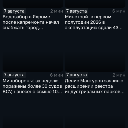
7 августа
7 августа
2 мин
6 мин
Водозабор в Яхроме
Минстрой: в первом
после капремонта начал
полугодии 2026 в
снабжать город
эксплуатацию сдали 43
качественной водой
миллиона "квадратов"
7 августа
7 августа
6 мин
2 мин
Минобороны: за неделю
Денис Мантуров заявил о
поражены более 30 судов
расширении реестра
ВСУ, нанесено свыше 10
индустриальных парков в
ударов по ключевым
Ярославской области
объектам