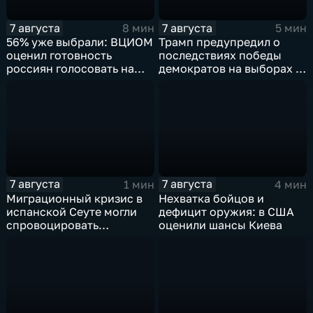
7 августа
7 августа
8 мин
5 мин
56% уже выбрали: ВЦИОМ
Трамп предупредил о
оценил готовность
последствиях победы
россиян голосовать на
демократов на выборах в
выборах в Госдуму
Сенат.
7 августа
7 августа
1 мин
4 мин
Миграционный кризис в
Нехватка бойцов и
испанской Сеуте могли
дефицит оружия: в США
спровоцировать
оценили шансы Киева
спецслужбы Израиля