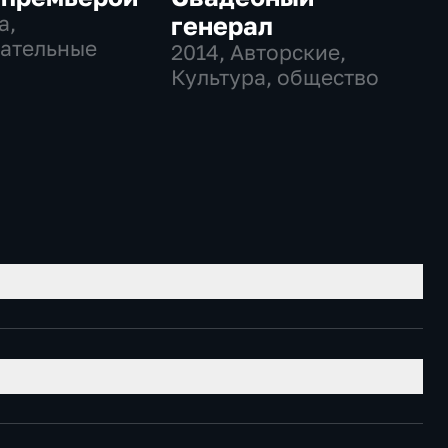
а,
генерал
ательные
2014
, Авторские,
Культура, общество