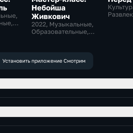
ль
Небойша
Культур
Развлек
льные,
Живкович
ные,
2022
, Музыкальные,
ные
Образовательные,
развлекательные
Установить приложение Смотрим