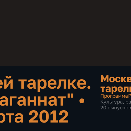
й тарелке.
Москв
тарел
аганнат"
•
Программа
Р
Культура
,
р
20 выпуско
рта 2012