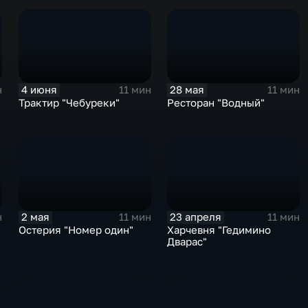
4 июня
28 мая
н
11 мин
11 мин
Трактир "Чебуреки"
Ресторан "Водный"
2 мая
23 апреля
н
11 мин
11 мин
Остерия "Номер один"
Харчевня "Гедимино
Дварас"