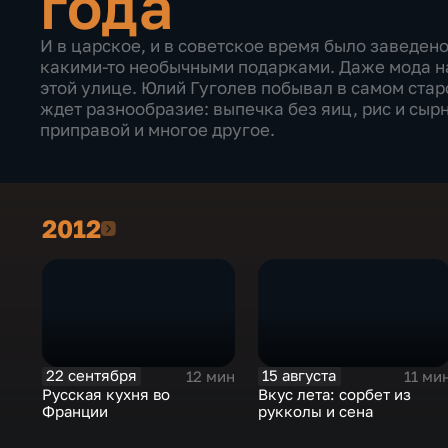
года
И в царское, и в советское время было заведен
какими-то необычными подарками. Даже мода н
этой улице. Юлий Гуголев побывал в самом ста
ждет разнообразие: выпечка без яиц, рис и сыр
приправой и многое другое.
2012
2012
22 сентября
15 августа
12 мин
11 ми
Русская кухня во
Вкус лета: сорбет из
Франции
рукколы и сена