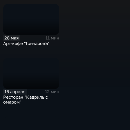
28 мая
11 мин
Арт-кафе "ГончаровЪ"
16 апреля
12 мин
Ресторан "Кадриль с
омаром"