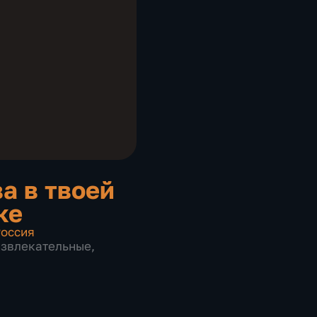
а в твоей
ке
оссия
азвлекательные
,
в