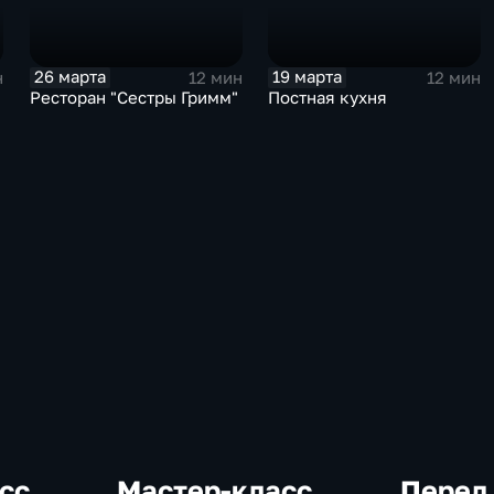
26 марта
19 марта
н
12 мин
12 мин
Ресторан "Сестры Гримм"
Постная кухня
сс.
Мастер-класс.
Перед