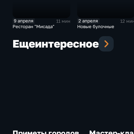
9 апреля
2 апреля
11 мин
12 ми
Ресторан "Мисада"
Новые булочные
Еще
интересное
Приметы городов
Мастер-кла