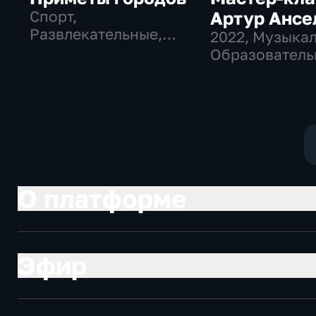
Спорт,
Артур Ансе
Развлекательные,
2022
, Музыка
культура
Образователь
развлекатель
О платформе
Эфир