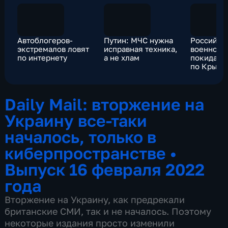
Автоблогеров-
Путин: МЧС нужна
Российск
экстремалов ловят
исправная техника,
военнос
по интернету
а не хлам
покидают
по Крымс
мосту
Daily Mail: вторжение на
Украину все-таки
началось, только в
киберпространстве
•
Выпуск 16 февраля 2022
года
Вторжение на Украину, как предрекали
британские СМИ, так и не началось. Поэтому
некоторые издания просто изменили