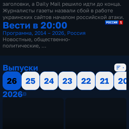
заголовки, а Daily Mail решило идти до конца.
Журналисты газеты назвали сбой в работе
украинских сайтов началом российской атаки.
Вести в 20:00
Программа
,
2014 – 2026
,
Россия
Новостные
,
общественно-
политические
,
13 сезонов, 3515 выпусков
Выпуски
26
25
24
23
22
21
20
2026
2026