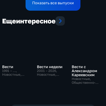
Показать все выпуски
Еще
интересное
Вести
Вести недели
Вести с
Александром
1991 – …
,
2001 – 2026
,
Новостные,
Новостные,
Кареевским
Общественно-
Общественно-
Новостные,
политические,
политические
Общественно-
социально-
политические
экономические