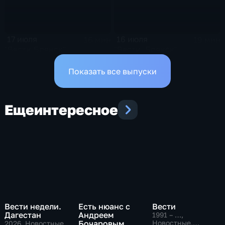
17 июля
16 июля
16 мин
19 мин
"Вести.Брянск"
"Вести. Брянск"
Показать все выпуски
Еще
интересное
Вести недели.
Есть нюанс с
Вести
Дагестан
Андреем
1991 – …
,
Бочаровым
Новостные,
2026
, Новостные