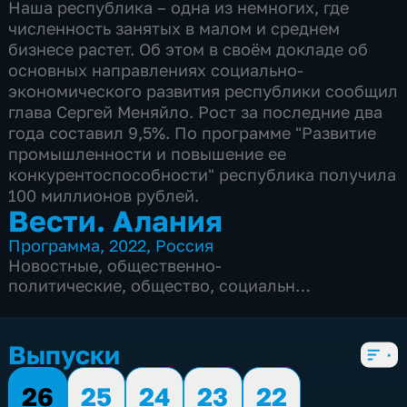
Наша республика – одна из немногих, где
численность занятых в малом и среднем
бизнесе растет. Об этом в своём докладе об
основных направлениях социально-
экономического развития республики сообщил
глава Сергей Меняйло. Рост за последние два
года составил 9,5%. По программе "Развитие
промышленности и повышение ее
конкурентоспособности" республика получила
100 миллионов рублей.
Вести. Алания
Программа
,
2022
,
Россия
Новостные
,
общественно-
политические
,
общество
,
социально-
экономические
,
5 сезонов, 1564 выпуска
Выпуски
26
25
24
23
22