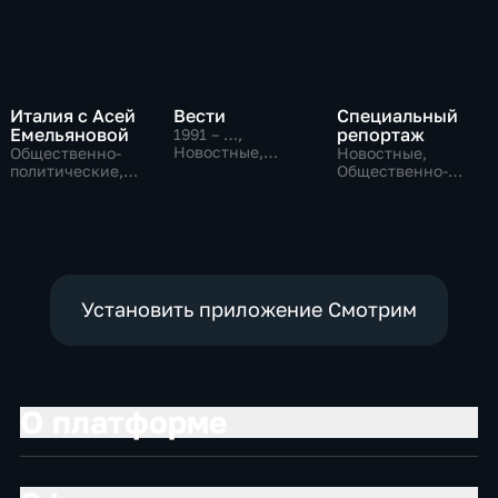
Италия с Асей
Вести
Специальный
Емельяновой
репортаж
1991 – …
,
Новостные,
Общественно-
Новостные,
Общественно-
политические,
Общественно-
политические,
Общество,
политические,
социально-
новостные
социально-
экономические
экономические
Установить приложение Смотрим
О платформе