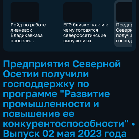
Рейд по работе
ЕГЭ близко: как и к
Предприя
ливневок
чему готовятся
Северной
Владикавказа
североосетинские
получили
провели
выпускники
господде
сотрудники
программ
профильного
"Развити
предприятия
промышле
Предприятия Северной
повышени
конкурен
Осетии получили
господдержку по
программе "Развитие
промышленности и
повышение ее
конкурентоспособности"
•
Выпуск 02 мая 2023 года