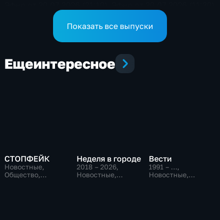
Эфир от 20.07.2026 (21:10)
Эфир от 20.07.2026 (11:30)
Показать все выпуски
Еще
интересное
СТОПФЕЙК
Неделя в городе
Вести
Новостные,
2018 – 2026
,
1991 – …
,
Общество,
Новостные,
Новостные,
общественно-
Общество,
Общественно-
политические
общественно-
политические,
политические
социально-
экономические