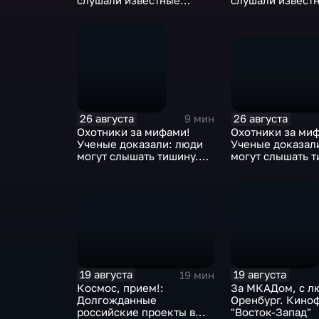
слушали извест
слушали известные
русские писател
русские писатели?
Толстой, Чехов,
Толстой, Чехов,
Пастернак, Мая
Пастернак, Маяковский,
Довлатов
Довлатов
26 августа
26 августа
9 мин
Охотники за ми
Охотники за мифами!
Ученые доказал
Ученые доказали: люди
могут слышать т
могут слышать тишину.
Парадоксальная
Парадоксальная правда
или миф?
или миф?
19 августа
19 августа
19 мин
Космос, прием!:
За МКАДом, с л
Долгожданные
Оренбург. Кино
российские проекты в
"Восток-Запад"