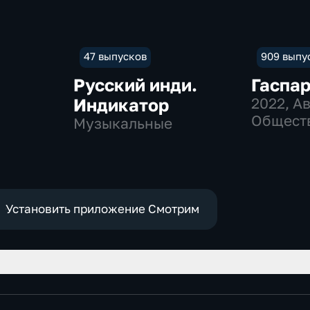
47 выпусков
909 выпу
я
Русский инди.
Гаспа
Индикатор
2022
, А
Общест
Музыкальные
политич
Установить приложение Смотрим