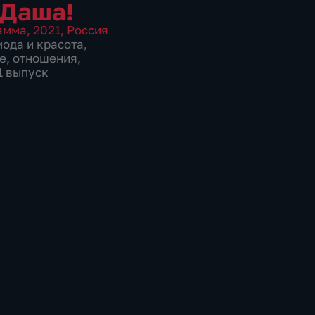
 Даша!
амма
,
2021
,
Россия
мода и красота
,
е
,
отношения
,
1 выпуск