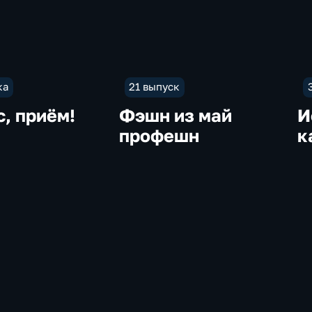
ка
21 выпуск
, приём!
Фэшн из май
И
профешн
к