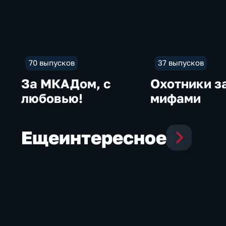
70 выпусков
37 выпусков
За МКАДом, с
Охотники з
любовью!
мифами
Еще
интересное