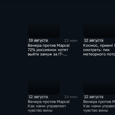
космосе
19 августа
12 августа
23 мин
Венера против Марса!
Космос, прием! 
72% россиянок хотят
смотреть: пик
выйти замуж за IT-
метеорного пот
специалиста
Персеиды
12 августа
12 августа
24 мин
Венера против М
Венера против Марса!
Как нами управ
Как нами управляет
чувство вины
чувство вины