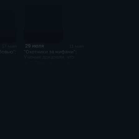
29 июля
17 мин
11 мин
бовью":
"Охотники за мифами":
Ученые доказали, что
иностранные языки
можно учить во время
сна