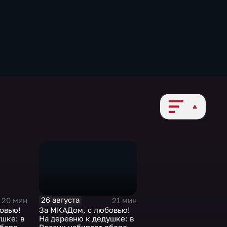
26 августа
21 мин
20 мин
За МКАДом, с любовью!
овью!
На деревню к дедушке: в
шке: в