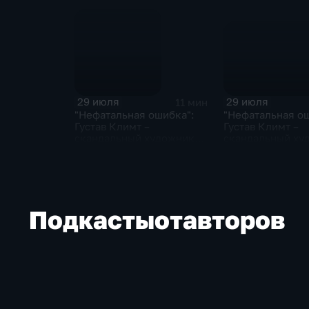
29 июля
29 июля
11 мин
"Нефатальная о
"Нефатальная ошибка":
Густав Климт –
Густав Климт –
скандальный ху
скандальный художник
золотого модер
золотого модерна
Подкасты
от
авторов