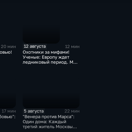
лечить болезни. Миф или
Миф или
факт?
12 августа
20 мин
12 мин
овью!
Охотники за мифами!
Ученые: Европу ждет
ледниковый период. Миф
или факт?
5 августа
17 мин
22 мин
бовью":
"Венера против Марса":
Один дома: Каждый
третий житель Москвы
боится одиночества