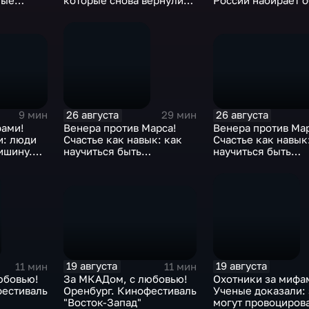
ные
которые снова вернулись
России набирает 
и?
в моду
сельский туризм.
ковский,
26 августа
26 августа
9 мин
29 мин
фами!
Венера против Мар
Венера против Марса!
и: люди
Счастье как навык
Счастье как навык: как
ишину.
научиться быть
научиться быть
 правда
счастливее кажды
счастливее каждый день?
19 августа
19 августа
11 мин
11 мин
За МКАДом, с любовью!
юбовью!
Охотники за мифа
Оренбург. Кинофестиваль
фестиваль
Ученые доказали: 
"Восток-Запад"
могут провоцирова