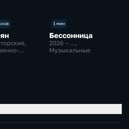
сков
1 мин
рян
Бессонница
вторские,
2026 – …
,
венно-
Музыкальные
еские