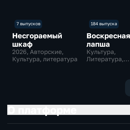
7 выпусков
184 выпуска
Несгораемый
Воскресна
шкаф
лапша
2026
, Авторские,
Культура,
Культура, литература
Литература,
музыкальные
О платформе