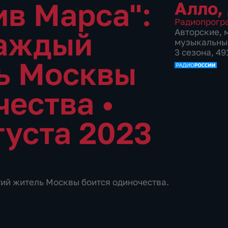
ив Марса":
Алло,
Радиопрогр
Каждый
Авторские
,
музыкальны
3 сезона, 49
ь Москвы
чества
•
густа 2023
тий житель Москвы боится одиночества.