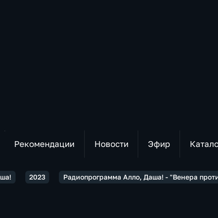
Рекомендации
Новости
Эфир
Катал
аша!
2023
Радиопрограмма Алло, Даша! - "Венера про