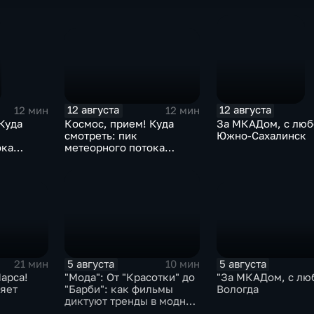
лечить болезни. 
факт?
12 августа
12 августа
12 мин
12 мин
Космос, прием! Куда
Куда
За МКАДом, с люб
смотреть: пик
Южно-Сахалинск
метеорного потока
ока
Персеиды
5 августа
5 августа
21 мин
10 мин
арса!
"За МКАДом, с лю
"Мода": От "Красотки" до
ляет
Вологда
"Барби": как фильмы
диктуют тренды в модном
бизнесе