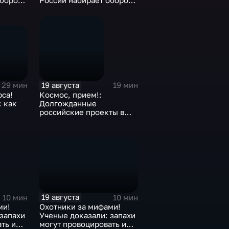
России набирает обороты
обороты
сельский туризм.
19 августа
29 мин
19 мин
са!
Космос, прием!:
: как
Долгожданные
российские проекты в
й день?
космосе
19 августа
10 мин
10 мин
Охотники за мифами!
ми!
Ученые доказали: запахи
запахи
могут провоцировать и
ть и