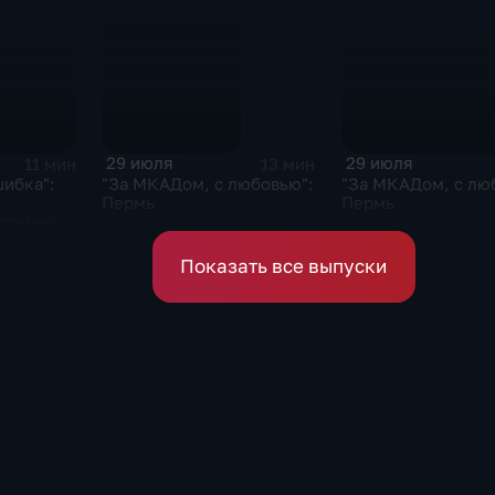
29 июля
29 июля
11 мин
13 мин
шибка":
"За МКАДом, с лю
"За МКАДом, с любовью":
Пермь
Пермь
дожник
на
Показать все выпуски