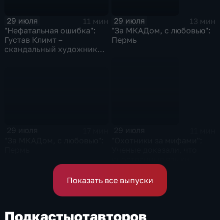
29 июля
29 июля
11 мин
13 мин
"Нефатальная ошибка":
"За МКАДом, с любовью":
Густав Климт –
Пермь
скандальный художник
золотого модерна
29 июля
29 июля
17 мин
11 мин
"За МКАДом, с любовью":
"Охотники за мифами":
Пермь
Ученые доказали, что
иностранные языки
можно учить во время сна
Показать все выпуски
Подкасты
от
авторов