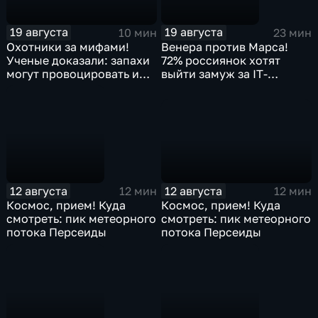
19 августа
19 августа
10 мин
23 мин
Охотники за мифами!
Венера против Марса!
Ученые доказали: запахи
72% россиянок хотят
могут провоцировать и
выйти замуж за IT-
лечить болезни. Миф или
специалиста
факт?
12 августа
12 августа
12 мин
12 мин
Космос, прием! Куда
Космос, прием! Куда
смотреть: пик метеорного
смотреть: пик метеорного
потока Персеиды
потока Персеиды