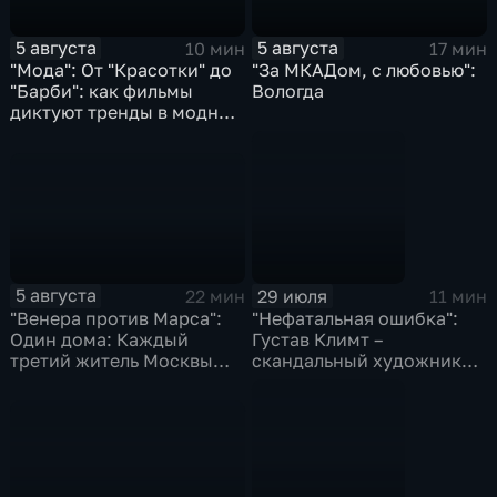
5 августа
5 августа
17 мин
10 мин
"За МКАДом, с любовью":
"Мода": От "Красотки" до
Вологда
"Барби": как фильмы
диктуют тренды в модном
бизнесе
5 августа
29 июля
22 мин
11 мин
"Венера против Марса":
"Нефатальная ошибка":
Один дома: Каждый
Густав Климт –
третий житель Москвы
скандальный художник
боится одиночества
золотого модерна