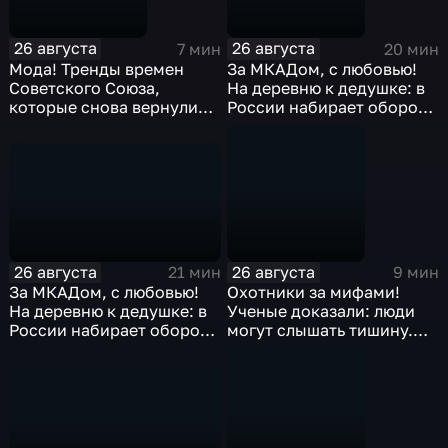
26 августа
26 августа
7 мин
20 мин
Мода! Тренды времен
За МКАДом, с любовью!
Советского Союза,
На деревню к дедушке: в
которые снова вернулись
России набирает обороты
в моду
сельский туризм.
26 августа
26 августа
21 мин
9 мин
За МКАДом, с любовью!
Охотники за мифами!
На деревню к дедушке: в
Ученые доказали: люди
России набирает обороты
могут слышать тишину.
сельский туризм.
Парадоксальная правда
или миф?