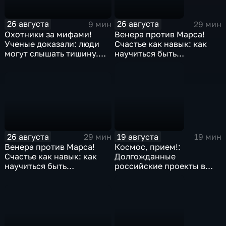
26 августа
26 августа
9 мин
29 мин
Охотники за мифами!
Венера против Марса!
Ученые доказали: люди
Счастье как навык: как
могут слышать тишину.
научиться быть
Парадоксальная правда
счастливее каждый день?
или миф?
26 августа
19 августа
29 мин
19 мин
Венера против Марса!
Космос, прием!:
Счастье как навык: как
Долгожданные
научиться быть
российские проекты в
счастливее каждый день?
космосе