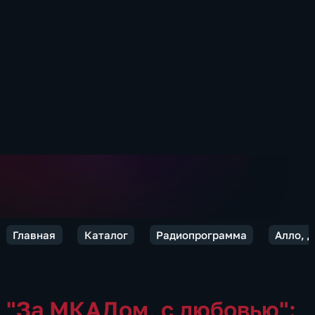
Главная
Каталог
Радиопрограмма
Алло, 
"За МКАДом, с любовью":