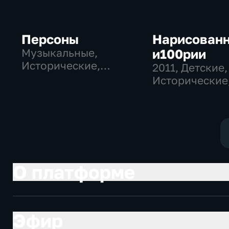
Персоны
Нарисован
Музыкальные,
и100рии
Исторические,
2011
, Детские,
литература
Исторические
образователь
О платформе
Эфир