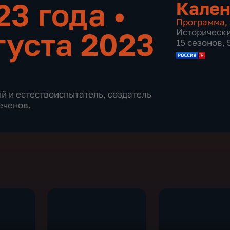
023 года
•
Кален
Программа
,
густа 2023
Историческ
15 сезонов,
й и естествоиспытатель, создатель
еченов.