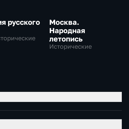
я русского
Москва.
Народная
сторические
летопись
Исторические