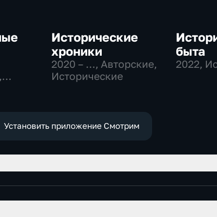
ные
Исторические
Истори
хроники
быта
2020 – …
, Авторские,
2022
, И
,
Исторические
ные
Установить приложение Смотрим