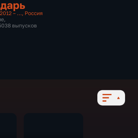
дарь
2012 – …
,
Россия
ие
,
 5038 выпусков