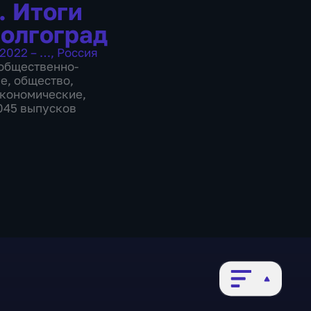
. Итоги
Волгоград
2022 – …
,
Россия
общественно-
ие
,
общество
,
экономические
,
1045 выпусков