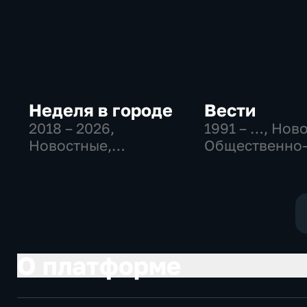
Неделя в городе
Вести
2018 – 2026
,
1991 – …
, Нов
Новостные,
Общественно
Общество,
политические
общественно-
социально-
политические
экономически
О платформе