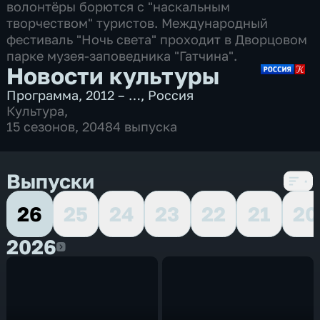
волонтёры борются с "наскальным
творчеством" туристов. Международный
фестиваль "Ночь света" проходит в Дворцовом
парке музея-заповедника "Гатчина".
Новости культуры
Программа
,
2012 – …
,
Россия
Культура
,
15 сезонов, 20484 выпуска
Выпуски
26
25
24
23
22
21
20
2026
2026