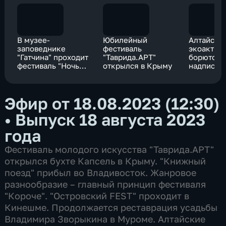
В музее-
Юбилейный
Алтайски
заповеднике
фестиваль
экоактив
"Гатчина" проходит
"Таврида.АРТ"
борются 
фестиваль "Ночь
открылся в Крыму
надписям
света"
скалах
Эфир от 18.08.2023 (12:30)
•
Выпуск 18 августа 2023
года
Фестиваль молодого искусства "Таврида.АРТ"
открылся бухте Капсель в Крыму. "Книжный
поезд" прибыл во Владивосток. Жанровое
разнообразие – главный принцип фестиваля
"Короче". "Островский FEST" проходит в
Кинешме. Продолжается реставрация усадьбы
Владимира Зворыкина в Муроме. Алтайские