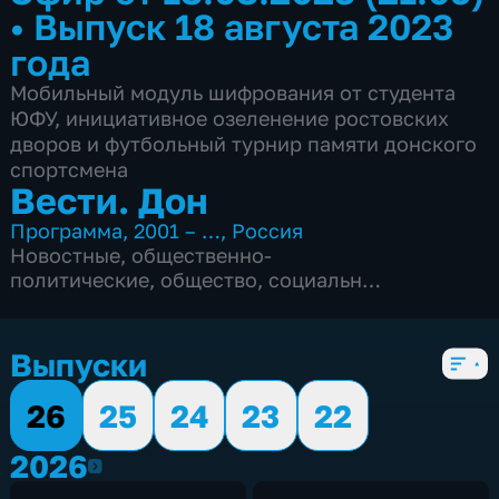
•
Выпуск 18 августа 2023
года
Мобильный модуль шифрования от студента
ЮФУ, инициативное озеленение ростовских
дворов и футбольный турнир памяти донского
спортсмена
Вести. Дон
Программа
,
2001 – …
,
Россия
Новостные
,
общественно-
политические
,
общество
,
социально-
экономические
,
Ежедневные
,
5 сезонов, 2846 выпусков
Выпуски
26
25
24
23
22
2026
2026