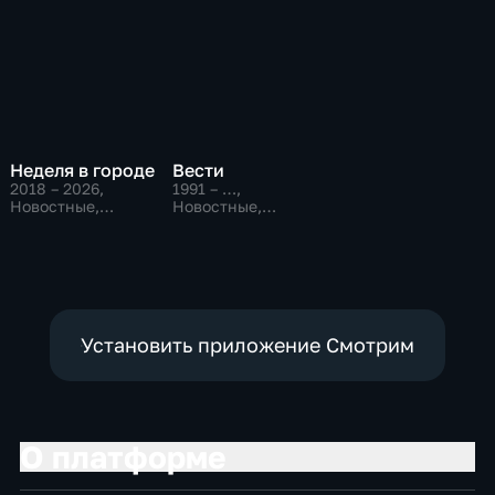
Неделя в городе
Вести
2018 – 2026
,
1991 – …
,
Новостные,
Новостные,
Общественно-
Общественно-
политические,
политические,
общество
социально-
экономические
Установить приложение Смотрим
О платформе