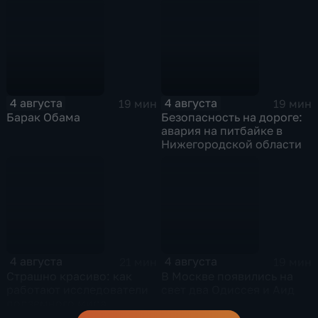
4 августа
4 августа
19 мин
19 мин
Барак Обама
Безопасность на дороге:
авария на питбайке в
Нижегородской области
4 августа
4 августа
21 мин
19 мин
Страшно красиво: как
В Москве появились на
работают исследователи
свет два Одиссея и Аид
подземного мира
спелеологи