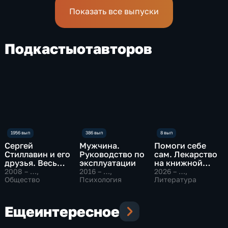
Показать все выпуски
Подкасты
от
авторов
Сергей
Мужчина.
Помоги себе
Стиллавин и его
Руководство по
сам. Лекарство
друзья. Весь
эксплуатации
на книжной
эфир
полке
2008 – …
,
2016 – …
,
2026 – …
,
Общество
Психология
Литература
Еще
интересное