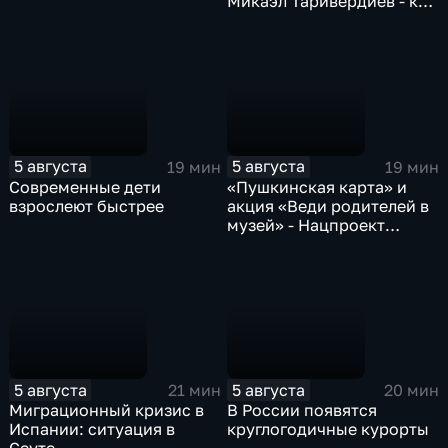
Микаэл Таривердиев - как
звучало советское время
5 августа
5 августа
19 мин
19 мин
Современные дети
«Пушкинская карта» и
взрослеют быстрее
акция «Веди родителей в
музей» - Нацпроект
«Семья»
5 августа
5 августа
21 мин
20 мин
Миграционный кризис в
В России появятся
Испании: ситуация в
круглогодичные курорты