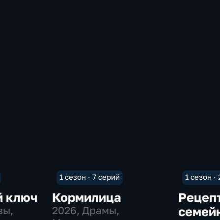
1 сезон · 7 серий
1 сезон ·
й ключ
Кормилица
Рецеп
вы,
2026
, Драмы,
семей