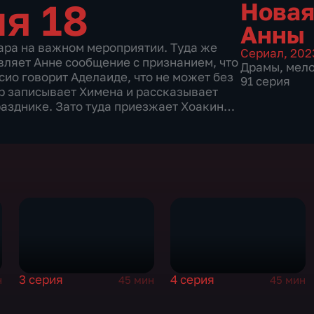
ия 18
Новая
Анны
ара на важном мероприятии. Туда же
Сериал
,
202
вляет Анне сообщение с признанием, что
Драмы
,
мел
ио говорит Аделаиде, что не может без
91 серия
вор записывает Химена и рассказывает
разднике. Зато туда приезжает Хоакин…
3 серия
4 серия
н
45 мин
45 мин