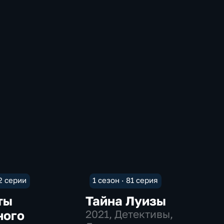
 2 серии
1 сезон · 81 серия
ты
Тайна Луизы
ного
2021
, Детективы,