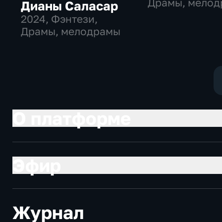
Драмы, мело
Дианы Саласар
2024
, Фэнтези,
Драмы, мелодрамы
О платформе
Эфир
Журнал