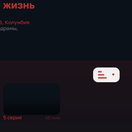
 жизнь
3
,
Колумбия
одрамы
,
5 серия
48 мин