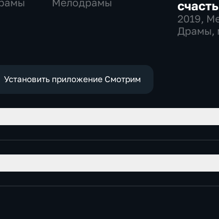
драмы
Мелодрамы
счасть
2019
, М
Драмы,
Установить приложение Смотрим