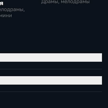
Драмы, мелодрамы
я
елодрамы,
 мини