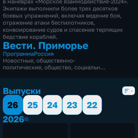
в маневрах «Морское взаимодействие-2024».
Экипажи выполнили более трех десятков
боевых упражнений, включая ведение боя,
отражение атаки беспилотников,
конвоирование судов и спасение терпящих
бедствие кораблей.
Вести. Приморье
Программа
Россия
Новостные
,
общественно-
политические
,
общество
,
социально-
экономические
,
5 сезонов, 3175 выпусков
Выпуски
26
25
24
23
22
2026
2026