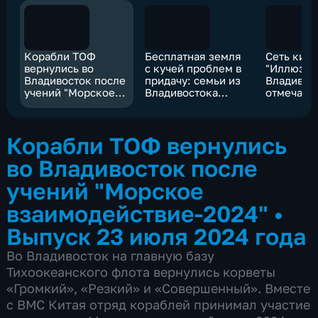
Корабли ТОФ
Бесплатная земля
Сеть кин
вернулись во
с кучей проблем в
"Иллюзио
Владивосток после
придачу: семьи из
Владивос
учений "Морское
Владивостока
отмечает
взаимодействие-2024"
отстаивают права в
25 лет!
суде
Корабли ТОФ вернулись
во Владивосток после
учений "Морское
взаимодействие-2024"
•
Выпуск 23 июля 2024 года
Во Владивосток на главную базу
Тихоокеанского флота вернулись корветы
«Громкий», «Резкий» и «Совершенный». Вместе
с ВМС Китая отряд кораблей принимал участие