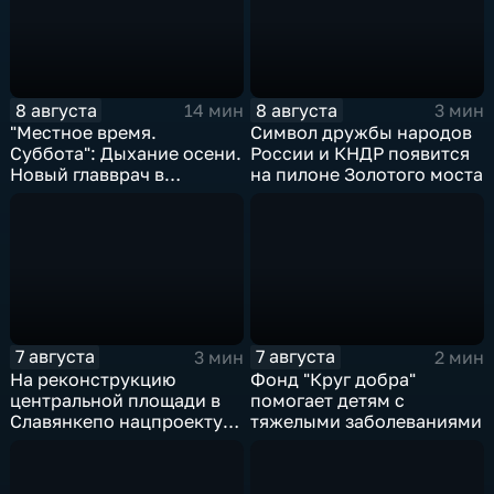
8 августа
8 августа
14 мин
3 мин
"Местное время.
Символ дружбы народов
Суббота": Дыхание осени.
России и КНДР появится
Новый главврач в
на пилоне Золотого моста
Находкинской больнице.
Ограничения на период
ВЭФ
7 августа
7 августа
3 мин
2 мин
На реконструкцию
Фонд "Круг добра"
центральной площади в
помогает детям с
Славянкепо нацпроекту
тяжелыми заболеваниями
выделено 150 млн. рублей