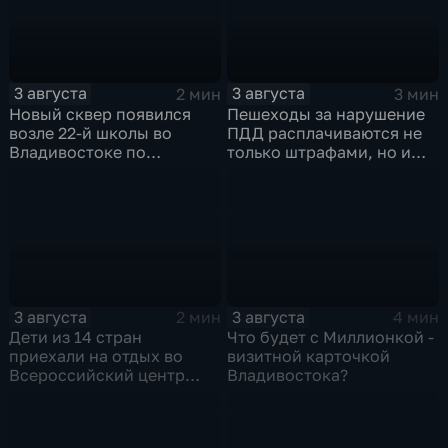
3 августа
3 августа
2 мин
3 мин
Новый сквер появился
Пешеходы за нарушение
возле 22-й школы во
ПДД расплачиваются не
Владивостоке по
только штрафами, но и
программе "Молодежный
жизнью
бюджет"
3 августа
3 августа
2 мин
4 мин
Дети из 14 стран
Что будет с Миллионкой -
приехали на отдых во
визитной карточкой
Всероссийский центр
Владивостока?
"Океан"