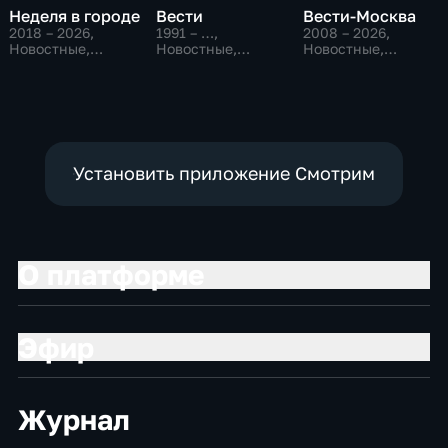
Неделя в городе
Вести
Вести-Москва
2018 – 2026
,
1991 – …
,
2008 – 2026
,
Новостные,
Новостные,
Новостные,
Общество,
Общественно-
Общественно-
общественно-
политические,
политические,
политические
социально-
социально-
экономические
экономические
Установить приложение Смотрим
О платформе
Эфир
Журнал