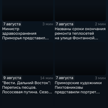
7 августа
7 августа
3 мин
2 мин
Министр
Названы сроки окончания
здравоохранения
ремонта теплосетей
Приморья представил
на улице Фонтанной
коллективу
во Владивостоке
Находкинской
горбольницы нового
главврача
9 августа
7 августа
14 мин
3 мин
"Вести. Дальний Восток":
Приморские художники
Перепись песцов.
Пихтовниковы
Лососевая путина. Сезон
представили портрет
кумыса
Героя России Сергея
Ефремова