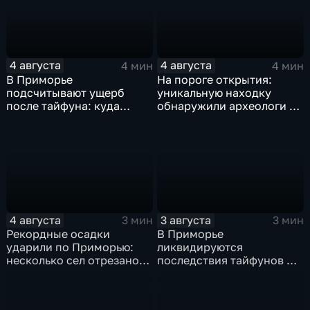
4 августа
4 августа
4 мин
4 мин
В Приморье
На пороге открытия:
подсчитывают ущерб
уникальную находку
после тайфуна: куда
обнаружили археологи на
обращаться за
раскопе Криничного
компенсацией?
городища
4 августа
3 августа
3 мин
3 мин
Рекордные осадки
В Приморье
ударили по Приморью:
ликвидируются
несколько сел отрезано
последствия тайфунов и
от большой земли
готовятся противостоять
новым паводкам