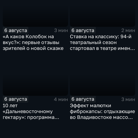
6 августа
6 августа
3 мин
2 мин
«А каков Колобок на
Ставка на классику: 94-й
вкус?»: первые отзывы
театральный сезон
зрителей о новой сказке
стартовал в театре имени
М. Горького
6 августа
6 августа
4 мин
3 мин
10 лет
Эффект малютки
«Дальневосточному
фиброкапсы: отдыхающие
гектару»: программа
во Владивостоке массово
становится более
сталкиваются со
востребованной
странным явлением