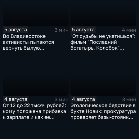
5 августа
5 августа
3 мин
4 мин
Во Владивостоке
"От судьбы не укатишься":
активисты пытаются
фильм "Последний
вернуть былую
богатырь. Колобок"
уникальность пляжу в
впервые на больших
бухте Стеклянная
экранах
4 августа
4 августа
3 мин
3 мин
От 12 до 22 тысяч рублей:
Эгологическое бедствие в
кому положена прибавка
бухте Новик: прокуратура
к зарплате и как ее
проверяет базы-стоянки
получить?
маломерных судов