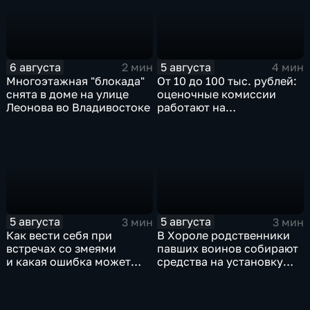
6 августа
5 августа
2 мин
4 мин
Многоэтажная "блокада"
От 10 до 100 тыс. рублей:
снята в доме на улице
оценочные комиссии
Леонова во Владивостоке
работают на
пострадавших от паводка
территориях в Приморье
5 августа
5 августа
3 мин
3 мин
Как вести себя при
В Хороле родственники
встречах со змеями
павших воинов собирают
и какая ошибка может
средства на установку
стоить жизни в случае
мемориала героям СВО
укуса?