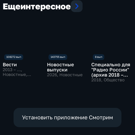
Еще
интересное
Вести
Новостные
Специально для
выпуски
"Радио России"
2013 – …
,
Новостные,
(архив 2018 –
2026
, Новостные
Общественно-
2019)
2018
, Общество
политические
Установить приложение Смотрим