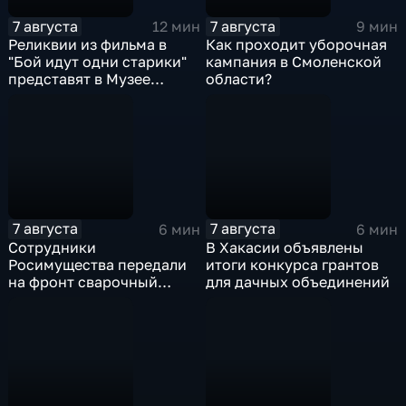
7 августа
7 августа
12 мин
9 мин
Реликвии из фильма в
Как проходит уборочная
"Бой идут одни старики"
кампания в Смоленской
представят в Музее
области?
Победы
7 августа
7 августа
6 мин
6 мин
Сотрудники
В Хакасии объявлены
Росимущества передали
итоги конкурса грантов
на фронт сварочный
для дачных объединений
аппарат, болгарку,
электроды