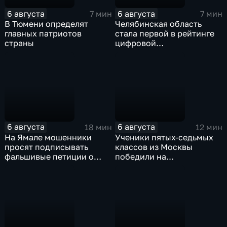
6 августа
6 августа
7 мин
7 мин
В Тюмени определят
Челябинская область
главных патриотов
стала первой в рейтинге
страны
цифровой
трансформации в России
6 августа
6 августа
18 мин
12 мин
На Ямале мошенники
Ученики пятых-седьмых
просят подписывать
классов из Москвы
фальшивые петиции о
победили на
защите лесов
Всероссийском конкурсе
"Большая перемена"