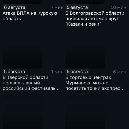
6 августа
5 августа
7 мин
10 мин
Атака БПЛА на Курскую
В Волгоградской области
область
появился автомаршрут
"Казаки и реки"
5 августа
5 августа
9 мин
6 мин
В Тверской области
В торговых центрах
прошел главный
Мурманска можно
российский фестиваль
посетить точки экспресс-
уличной клоунады
скрининга здоровья
"Карандаш-фест"