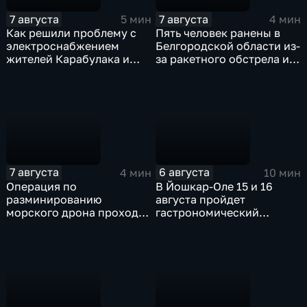
7 августа
7 августа
5 мин
4 мин
Как решили проблему с
Пять человек ранены в
электроснабжением
Белгородской области из-
жителей Карабулака и
за ракетного обстрела и
Яндаре?
атак украинских БПЛА
7 августа
6 августа
4 мин
10 мин
Операция по
В Йошкар-Оле 15 и 16
разминированию
августа пройдет
морского дрона проходит
гастрономический
в районе Приморского
фестиваль "Йошка Еш"
парка в Ялте