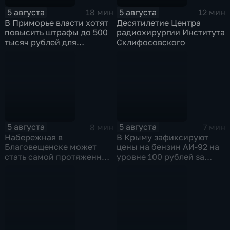
5 августа
5 августа
18 мин
12 мин
В Приморье власти хотят
Десятилетие Центра
повысить штрафы до 500
радиохирургии Института
тысяч рублей для
Склифосовского
родителей, чьи дети
находятся на пляже без
присмотра
5 августа
5 августа
8 мин
7 мин
Набережная в
В Крыму зафиксируют
Благовещенске может
цены на бензин АИ-92 на
стать самой протяженной
уровне 100 рублей за
речной набережной в
литр
стране