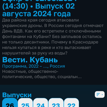
(14:30)
•
Выпуск 02
августа 2024 года
Два района края сегодня атаковали
украинские дроны. В России сегодня отмечают
День ВДВ. Как его встретили с отключёнными
фонтанами на Кубани? Без заплывов остались
не только десантники. Почему в Краснодаре
нельзя купаться в реке и кто вытаскивает
нарушителей за руку из воды?
Вести. Кубань
Программа
,
2022 – …
,
Россия
Новостные
,
общественно-
политические
,
общество
,
социально-
экономические
,
5 сезонов, 2542 выпуска
Выпуски
26
25
24
23
22