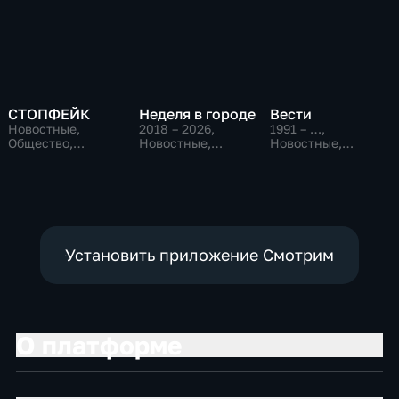
СТОПФЕЙК
Неделя в городе
Вести
Новостные,
2018 – 2026
,
1991 – …
,
Общество,
Новостные,
Новостные,
общественно-
Общество,
Общественно-
политические
общественно-
политические,
политические
социально-
экономические
Установить приложение Смотрим
О платформе