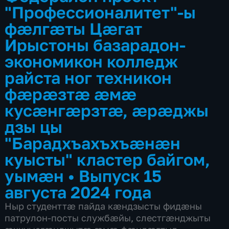
"Профессионалитет"-ы
фæлгæты Цæгат
Ирыстоны базарадон-
экономикон колледж
райста ног техникон
фæрæзтæ æмæ
кусæнгæрзтæ, æрæджы
дзы цы
"Барадхъахъхъæнæн
куысты" кластер байгом,
уымæн
•
Выпуск 15
августа 2024 года
Ныр студенттæ пайда кæндзысты фидæны
патрулон-посты службæйы, слестгæнджыты