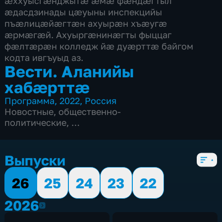
æххуысгæнджытæ æмæ фæндæгтыл
æдасдзинады цæуыны инспекцийы
пъæлицæйæгтæн ахуырæн хъæугæ
æрмæгæй. Ахуыргæнинæгты фыццаг
фæлтæрæн колледж йæ дуæрттæ байгом
кодта ивгъуыд аз.
Вести. Аланийы
хабæрттæ
Программа
,
2022
,
Россия
Новостные
,
общественно-
политические
,
5 сезонов, 1004 выпуска
Выпуски
26
25
24
23
22
2026
2026