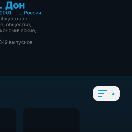
. Дон
2001 – …
,
Россия
общественно-
ие
,
общество
,
экономические
,
е
,
2849 выпусков