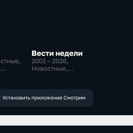
Вести недели
остные,
2001 – 2026
,
-
Новостные,
,
Общественно-
политические
е
Установить приложение Смотрим