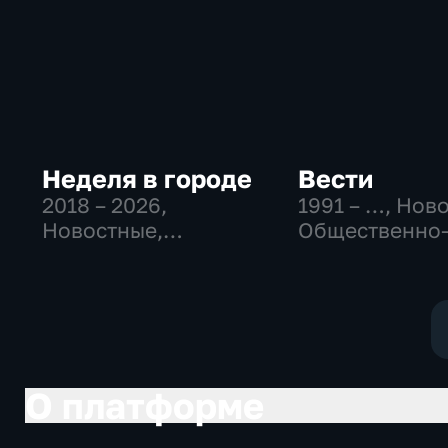
Неделя в городе
Вести
2018 – 2026
,
1991 – …
, Нов
Новостные,
Общественно
Общество,
политические
общественно-
социально-
политические
экономически
О платформе