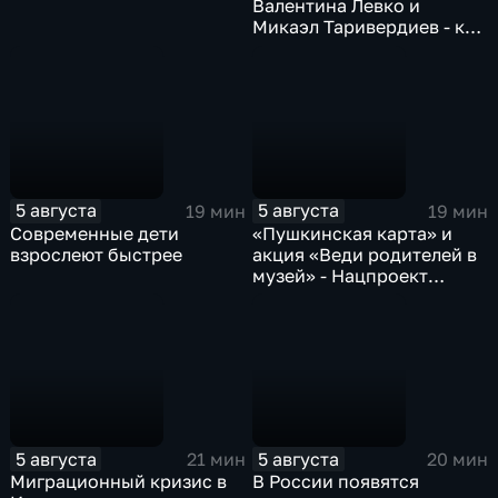
Валентина Левко и
Микаэл Таривердиев - как
звучало советское время
5 августа
5 августа
19 мин
19 мин
Современные дети
«Пушкинская карта» и
взрослеют быстрее
акция «Веди родителей в
музей» - Нацпроект
«Семья»
5 августа
5 августа
21 мин
20 мин
Миграционный кризис в
В России появятся