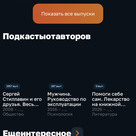
подземного мира
спелеологи
Показать все выпуски
Подкасты
от
авторов
Сергей
Мужчина.
Помоги себе
Стиллавин и его
Руководство по
сам. Лекарство
друзья. Весь
эксплуатации
на книжной
эфир
полке
2008 – …
,
2016 – …
,
2026 – …
,
Общество
Психология
Литература
Еще
интересное