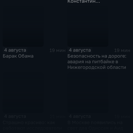
Константин
Станиславский
4 августа
4 августа
19 мин
19 мин
Барак Обама
Безопасность на дороге:
авария на питбайке в
Нижегородской области
4 августа
4 августа
21 мин
19 мин
Страшно красиво: как
В Москве появились на
работают исследователи
свет два Одиссея и Аид