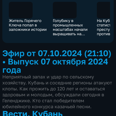
Житель Горячего
Голубику в
На Кубани
Ключа попал в
промышленных
статистик
заложники истории
масштабах начали
преступл
выращивать на
против де
Кубани
Эфир от 07.10.2024 (21:10)
•
Выпуск 07 октября 2024
года
Неприятный запах и удар по сельскому
хозяйству. Кубань и соседние регионы атакуют
клопы. Как прожить до 120 лет и оставаться
здоровым и молодым, обсуждали сегодня в
Геленджике. Кто стал победителем
юбилейного конкурса казачьей песни.
Вести. Кубань