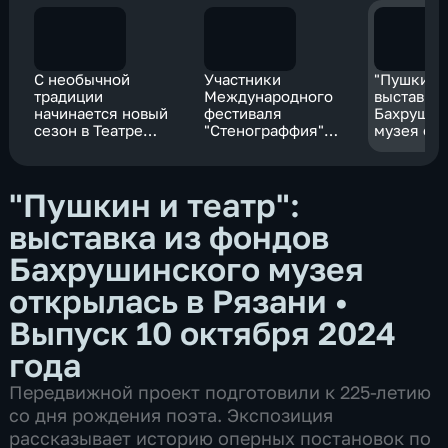
С необычной
Участники
"Пушкин и
традиции
Международного
выставка 
начинается новый
фестиваля
Бахрушин
сезон в Театре
"Стенограффия"
музея от
имени
создают арт-
Рязани
Луначарского
объекты
"Пушкин и театр":
выставка из фондов
Бахрушинского музея
открылась в Рязани
•
Выпуск 10 октября 2024
года
Передвижной проект подготовили к 225-летию
со дня рождения поэта. Экспозиция
рассказывает историю оперных постановок по