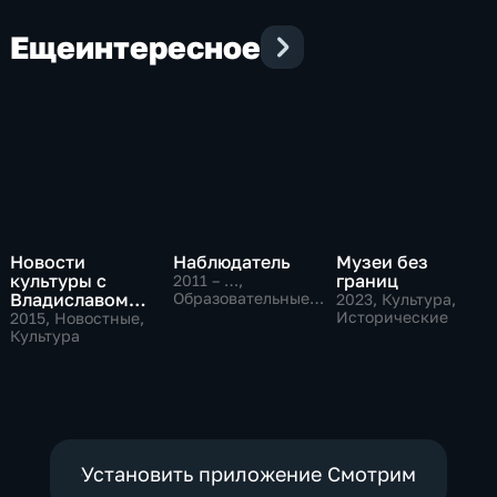
Еще
интересное
Новости
Наблюдатель
Музеи без
культуры с
границ
2011 – …
,
Владиславом
Образовательные,
2023
, Культура,
Культура
Флярковским
Исторические
2015
, Новостные,
Культура
Установить приложение Смотрим