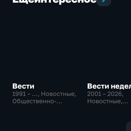
Вести
Вести неде
1991 – …
, Новостные,
2001 – 2026
,
Общественно-
Новостные,
политические,
Общественно
социально-
политические
экономические