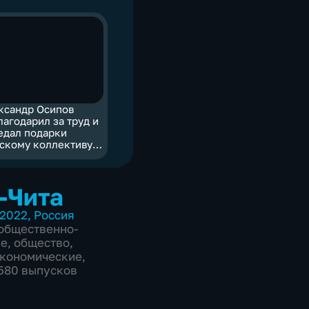
ксандр Осипов
лагодарил за труд и
едал подарки
скому коллективу
нного госпиталя в
е
-Чита
2022
,
Россия
общественно-
ие
,
общество
,
экономические
,
2580 выпусков