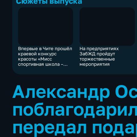
Сюжеты выпуска
Впервые в Чите прошёл
На предприятиях
краевой конкурс
ЗабЖД пройдут
красоты «Мисс
торжественные
спортивная школа –
мероприятия
2025»
Александр О
поблагодарил
передал пода