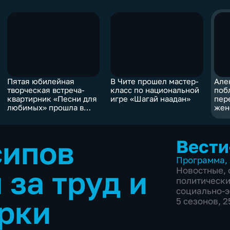
Пятая юбилейная
В Чите прошел мастер-
Але
творческая встреча-
класс по национальной
поб
квартирник «Песни для
игре «Шагай наадан»
пер
любимых» прошла в
жен
Краснокаменске
вое
Чит
сипов
Вести
Программа
,
 за труд и
Новостные
,
политическ
социально-
рки
5 сезонов, 