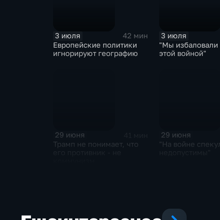
3 июля
3 июля
42 мин
Европейские политики
"Мы избаловали
игнорируют географию
этой войной"
29 июня
29 июня
41 мин
Трамп не понимает, что
"На войне спеку
его противник - не
недопустимы"
коммунизм