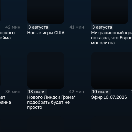
3 августа
3 августа
42 мин
41 мин
нского
Новые игры США
Миграционный кр
лейма
показал, что Евро
монолитна
13 июля
10 июля
36 мин
42 мин
ает
Нового Линдси Грэма*
Эфир 10.07.2026
раина
подобрать будет не
просто