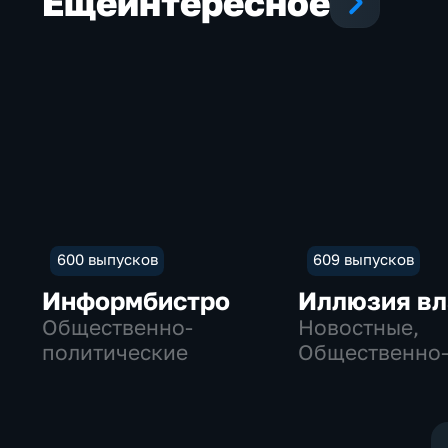
Еще
интересное
600 выпусков
609 выпусков
Информбистро
Иллюзия вл
Общественно-
Новостные,
политические
Общественно
политические