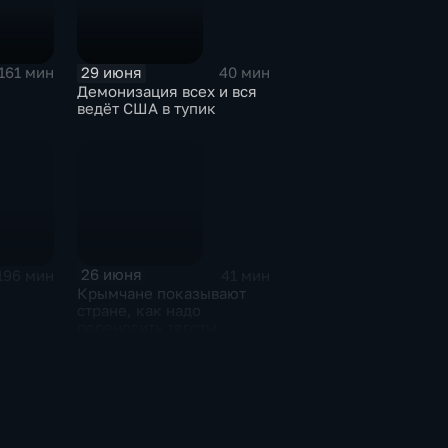
29 июня
161 мин
40 мин
Демонизация всех и вся
ведёт США в тупик
26 июня
196 мин
41 мин
Крымчане показывают
стране, как надо
переносить тяготы