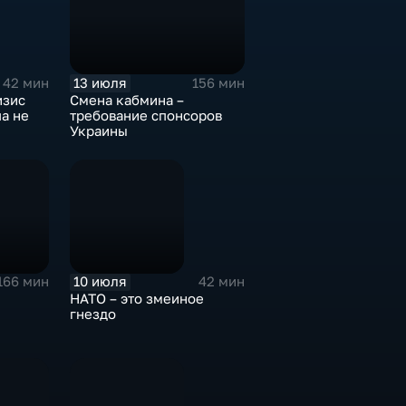
13 июля
42 мин
156 мин
изис
Смена кабмина –
па не
требование спонсоров
Украины
10 июля
166 мин
42 мин
НАТО – это змеиное
гнездо