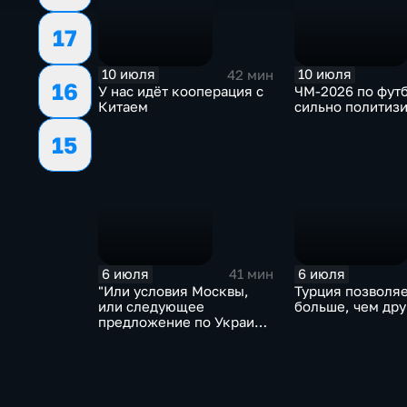
17
10 июля
10 июля
42 мин
16
У нас идёт кооперация с
ЧМ-2026 по фут
Китаем
сильно политиз
15
6 июля
6 июля
41 мин
"Или условия Москвы,
Турция позволяе
или следующее
больше, чем дру
предложение по Украине
будет хуже"