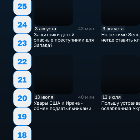
25
24
3 августа
3 августа
43 мин
Защитники детей –
На режиме Зеле
опасные преступники для
негде ставить к
23
Запада?
22
21
20
13 июля
13 июля
40 мин
Удары США и Ирана -
Польшу устраив
обмен подзатыльниками
ослабленная Ук
19
18