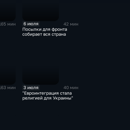
6 июля
165 мин
42 мин
Посылки для фронта
собирает вся страна
3 июля
163 мин
40 мин
"Евроинтеграция стала
религией для Украины"