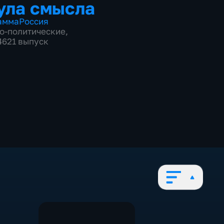
ула смысла
амма
Россия
о-политические
,
 4621 выпуск