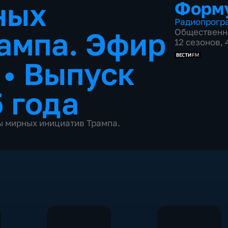
ных
Форм
Радиопрогр
ампа. Эфир
Общественн
12 сезонов,
5
•
Выпуск
 года
ы мирных инициатив Трампа.