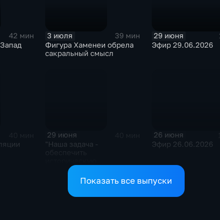
3 июля
29 июня
42 мин
39 мин
 Запад
Фигура Хаменеи обрела
Эфир 29.06.2026
сакральный смысл
29 июня
26 июня
40 мин
40 мин
ляции
"Наша задача -
Эфир 26.06.2026
обеспечить
историческую
безопасность"
Показать все выпуски