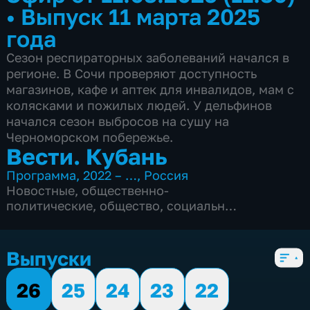
•
Выпуск 11 марта 2025
года
Сезон респираторных заболеваний начался в
регионе. В Сочи проверяют доступность
магазинов, кафе и аптек для инвалидов, мам с
колясками и пожилых людей. У дельфинов
начался сезон выбросов на сушу на
Черноморском побережье.
Вести. Кубань
Программа
,
2022 – …
,
Россия
Новостные
,
общественно-
политические
,
общество
,
социально-
экономические
,
5 сезонов, 2535 выпусков
Выпуски
26
25
24
23
22